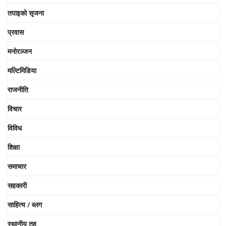
तपाइको सृजना
प्रवास
मनोरञ्जन
मल्टिमिडिया
राजनीति
विचार
विविध
शिक्षा
समाचार
सहकारी
साहित्य / ब्लग
स्थानीय तह