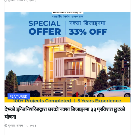
बुधबार, साउन २०, २०८३
FEATURED
देभको इन्जिनियरिङद्वारा घरको नक्सा डिजाइनमा ३३ प्रतिशत छुटको
घोषणा
बुधबार, साउन २०, २०८३