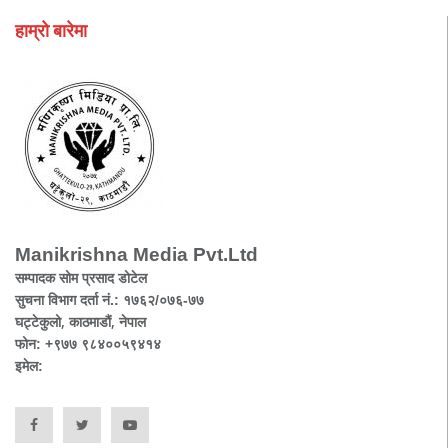
हाम्रो बारेमा
Manikrishna Media Pvt.Ltd
सम्पादक सोम प्रसाद डोटेल
सुचना विभाग दर्ता नं.: १७६२/०७६-७७
घट्टेकुलो, काठमाडौं, नेपाल
फोन: +९७७ ९८४००५९४१४
इमेल: