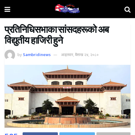
प्रतिनिधिसभाका सांसदहरूको अब
विद्युतीय हाजिरी हुने
by
Sambridinews
आइतवार, बैशाख २४, २०८०