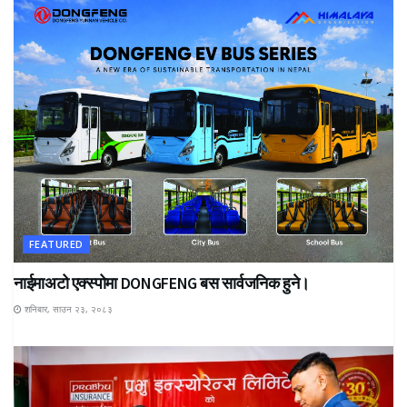
FEATURED
नाईमाअटो एक्स्पोमा DONGFENG बस सार्वजनिक हुने।
शनिबार, साउन २३, २०८३