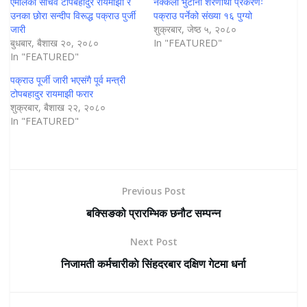
एमालेका सचिव टोपबहादुर रायमाझी र
नक्कली भुटानी शरणार्थी प्रकरणः
उनका छोरा सन्दीप विरूद्ध पक्राउ पुर्जी
पक्राउ पर्नेको संख्या १६ पुग्यो
जारी
शुक्रबार, जेष्ठ ५, २०८०
बुधबार, बैशाख २०, २०८०
In "FEATURED"
In "FEATURED"
पक्राउ पूर्जी जारी भएसंगै पूर्व मन्त्री
टोपबहादुर रायमाझी फरार
शुक्रबार, बैशाख २२, २०८०
In "FEATURED"
Previous Post
बक्सिङको प्रारम्भिक छनौट सम्पन्न
Next Post
निजामती कर्मचारीकाे सिंहदरबार दक्षिण गेटमा धर्ना