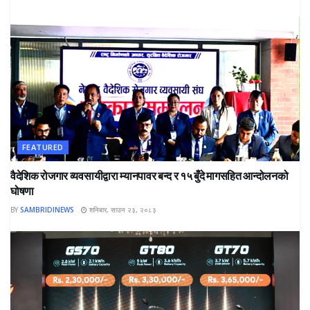
FEATURED
वैदेशिक रोजगार व्यवसायीद्वारा म्यानपावर बन्द र १५ बुँदे मागसहित आन्दोलनको
घोषणा
BY
SAMBRIDINEWS
शनिबार, साउन २३, २०८३