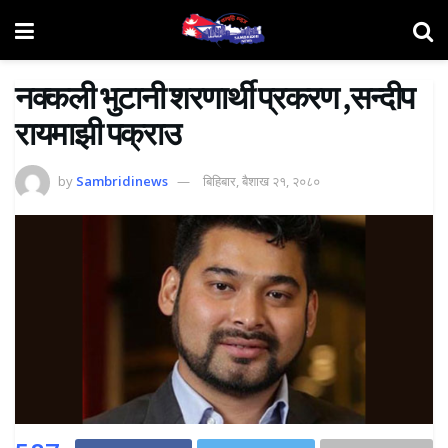
नक्कली भुटानी शरणार्थी प्रकरण ,सन्दीप
रायमाझी पक्राउ
by
Sambridinews
बिहिबार, बैशाख २१, २०८०