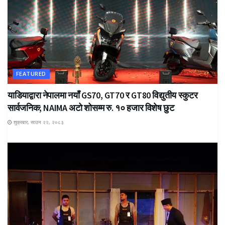
FEATURED
याडियाद्वारा नेपालमा नयाँ GS70, GT70 र GT80 विद्युतीय स्कुटर
सार्वजनिक; NAIMA अटो शोसम्म रु. १० हजार विशेष छुट
शुक्रबार, साउन २२, २०८३