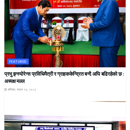
FEATURED
प्रभु इन्स्योरेन्स प्रविधिमैत्री र ग्राहककेन्द्रित बन्दै अघि बढिरहेको छ :
अध्यक्ष मल्ल
शनिबार, साउन २३, २०८३