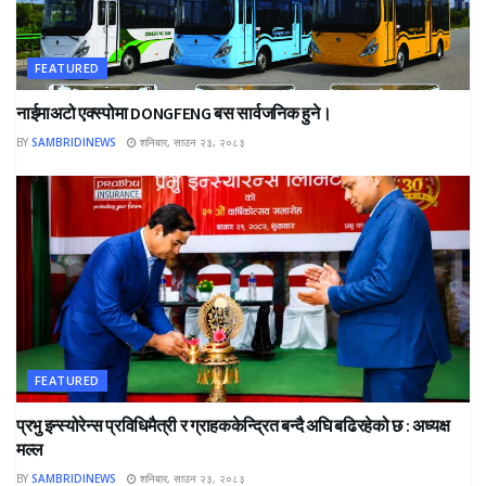
FEATURED
नाईमाअटो एक्स्पोमा DONGFENG बस सार्वजनिक हुने।
BY
SAMBRIDINEWS
शनिबार, साउन २३, २०८३
FEATURED
प्रभु इन्स्योरेन्स प्रविधिमैत्री र ग्राहककेन्द्रित बन्दै अघि बढिरहेको छ : अध्यक्ष
मल्ल
BY
SAMBRIDINEWS
शनिबार, साउन २३, २०८३