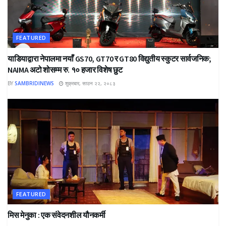
FEATURED
याडियाद्वारा नेपालमा नयाँ GS70, GT70 र GT80 विद्युतीय स्कुटर सार्वजनिक;
NAIMA अटो शोसम्म रु. १० हजार विशेष छुट
BY
SAMBRIDINEWS
शुक्रबार, साउन २२, २०८३
FEATURED
मिस मेनुका : एक संवेदनशील यौनकर्मी