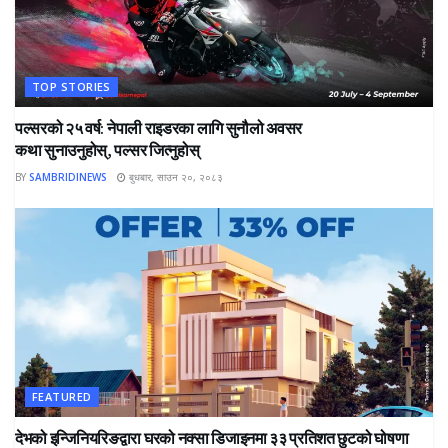
TOP STORIES
पल्सरको २५ वर्ष: नेपाली राइडरका लागि सुनौलो अवसर
कथा सुनाउनुहोस्, पल्सर जित्नुहोस्
BY
SAMBRIDINEWS
बुधबार, साउन २०, २०८३
FEATURED
देभको इन्जिनियरिङद्वारा घरको नक्सा डिजाइनमा ३३ प्रतिशत छुटको घोषणा