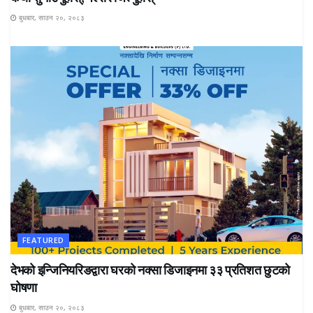
बुधबार, साउन २०, २०८३
FEATURED
देभको इन्जिनियरिङद्वारा घरको नक्सा डिजाइनमा ३३ प्रतिशत छुटको
घोषणा
बुधबार, साउन २०, २०८३