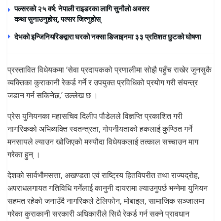
पल्सरको २५ वर्ष: नेपाली राइडरका लागि सुनौलो अवसर
कथा सुनाउनुहोस्, पल्सर जित्नुहोस्
देभको इन्जिनियरिङद्वारा घरको नक्सा डिजाइनमा ३३ प्रतिशत छुटको घोषणा
प्रस्तावित विधेयकमा ‘सेवा प्रदायकको प्रणालीमा सोझै पहुँच राखेर जुनसुकै
व्यक्तिका कुराकानी रेकर्ड गर्ने र उपयुक्त प्रविधिको प्रयोग गरी संयन्त्र
जडान गर्न सकिनेछ,’ उल्लेख छ ।
प्रेस युनियनका महासचिव दिलीप पौडेलले विज्ञप्ति प्रकाशित गरी
नागरिकको अभिव्यक्ति स्वतन्त्रता, गोपनीयताको हकलाई कुण्ठित गर्ने
मनसायले ल्याउन खोजिएको मस्यौदा विधेयकलाई तत्काल सच्चाउन माग
गरेका हुन् ।
देशको सार्वभौमसत्ता, अखण्डता एवं राष्ट्रिय हितविपरीत तथा राज्यद्रोह,
अपराधलगायत गतिविधि गर्नेलाई कानुनी दायरामा ल्याउनुपर्छ भन्नेमा युनियन
सहमत रहेको जनाउँदै नागरिकले टेलिफोन, मोबाइल, सामाजिक सञ्जालमा
गरेका कुराकानी सरकारी अधिकारीले सिधै रेकर्ड गर्न सक्ने प्रावधान