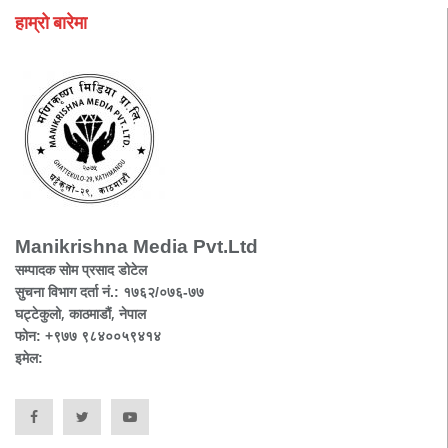
हाम्रो बारेमा
Manikrishna Media Pvt.Ltd
सम्पादक सोम प्रसाद डोटेल
सुचना विभाग दर्ता नं.: १७६२/०७६-७७
घट्टेकुलो, काठमाडौं, नेपाल
फोन: +९७७ ९८४००५९४१४
इमेल: