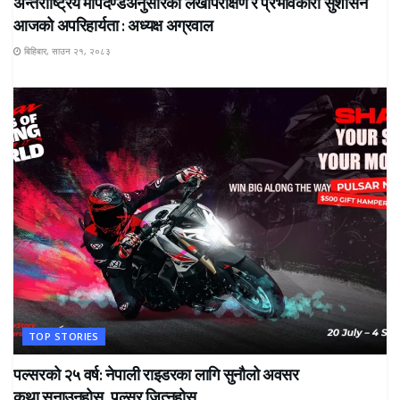
अन्तर्राष्ट्रिय मापदण्डअनुसारको लेखापरीक्षण र प्रभावकारी सुशासन
आजको अपरिहार्यता : अध्यक्ष अग्रवाल
बिहिबार, साउन २१, २०८३
TOP STORIES
पल्सरको २५ वर्ष: नेपाली राइडरका लागि सुनौलो अवसर
कथा सुनाउनुहोस्, पल्सर जित्नुहोस्