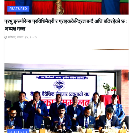
FEATURED
प्रभु इन्स्योरेन्स प्रविधिमैत्री र ग्राहककेन्द्रित बन्दै अघि बढिरहेको छ :
अध्यक्ष मल्ल
शनिबार, साउन २३, २०८३
FEATURED