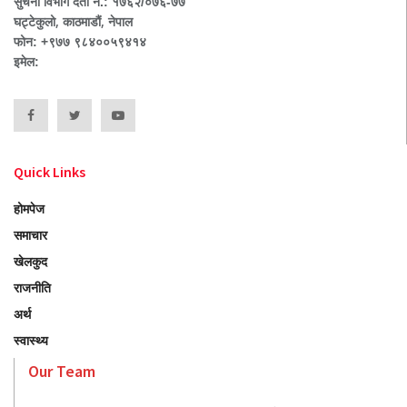
सुचना विभाग दर्ता नं.: १७६२/०७६-७७
घट्टेकुलो, काठमाडौं, नेपाल
फोन: +९७७ ९८४००५९४१४
इमेल:
Quick Links
होमपेज
समाचार
खेलकुद
राजनीति
अर्थ
स्वास्थ्य
Our Team