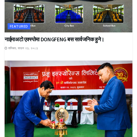
FEATURED
नाईमाअटो एक्स्पोमा DONGFENG बस सार्वजनिक हुने।
शनिबार, साउन २३, २०८३