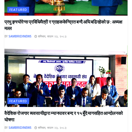
FEATURED
प्रभु इन्स्योरेन्स प्रविधिमैत्री र ग्राहककेन्द्रित बन्दै अघि बढिरहेको छ : अध्यक्ष
मल्ल
BY
SAMBRIDINEWS
शनिबार, साउन २३, २०८३
FEATURED
वैदेशिक रोजगार व्यवसायीद्वारा म्यानपावर बन्द र १५ बुँदे मागसहित आन्दोलनको
घोषणा
BY
SAMBRIDINEWS
शनिबार, साउन २३, २०८३