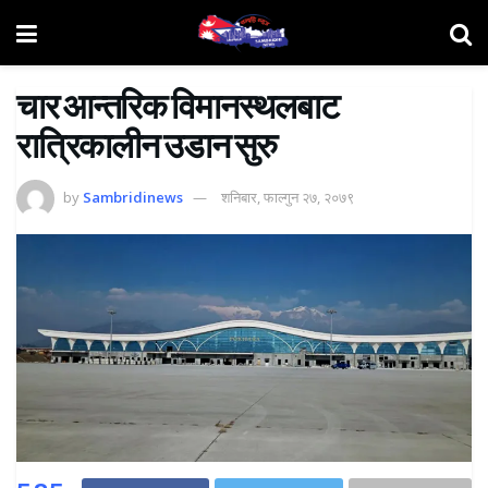
चार आन्तरिक विमानस्थलबाट
रात्रिकालीन उडान सुरु
by
Sambridinews
शनिबार, फाल्गुन २७, २०७९