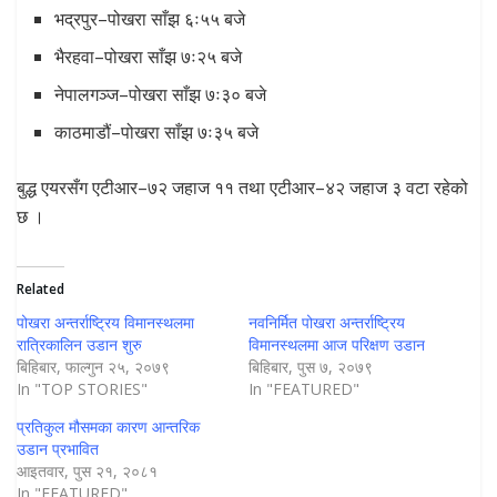
भद्रपुर–पोखरा साँझ ६ः५५ बजे
भैरहवा–पोखरा साँझ ७ः२५ बजे
नेपालगञ्ज–पोखरा साँझ ७ः३० बजे
काठमाडौं–पोखरा साँझ ७ः३५ बजे
बुद्ध एयरसँग एटीआर–७२ जहाज ११ तथा एटीआर–४२ जहाज ३ वटा रहेको
छ ।
Related
पोखरा अन्तर्राष्ट्रिय विमानस्थलमा
नवनिर्मित पोखरा अन्तर्राष्ट्रिय
रात्रिकालिन उडान शुरु
विमानस्थलमा आज परिक्षण उडान
बिहिबार, फाल्गुन २५, २०७९
बिहिबार, पुस ७, २०७९
In "TOP STORIES"
In "FEATURED"
प्रतिकुल मौसमका कारण आन्तरिक
उडान प्रभावित
आइतवार, पुस २१, २०८१
In "FEATURED"