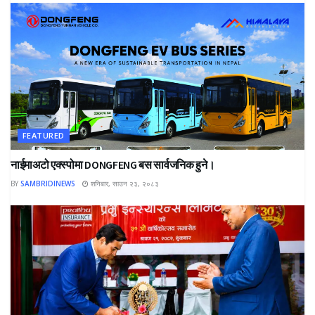
FEATURED
नाईमाअटो एक्स्पोमा DONGFENG बस सार्वजनिक हुने।
BY
SAMBRIDINEWS
शनिबार, साउन २३, २०८३