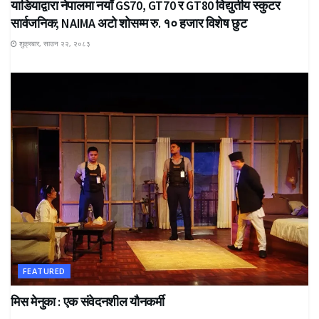
याडियाद्वारा नेपालमा नयाँ GS70, GT70 र GT80 विद्युतीय स्कुटर
सार्वजनिक; NAIMA अटो शोसम्म रु. १० हजार विशेष छुट
शुक्रबार, साउन २२, २०८३
FEATURED
मिस मेनुका : एक संवेदनशील यौनकर्मी