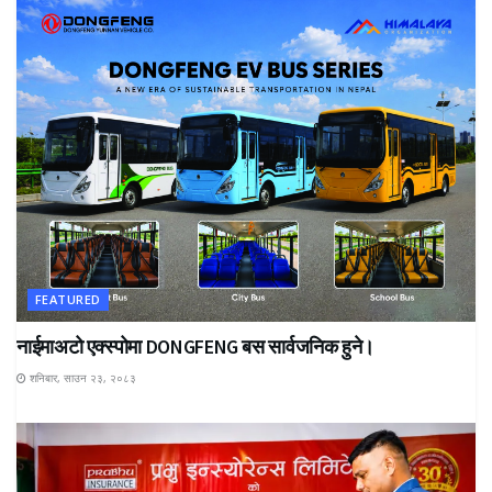
FEATURED
नाईमाअटो एक्स्पोमा DONGFENG बस सार्वजनिक हुने।
शनिबार, साउन २३, २०८३