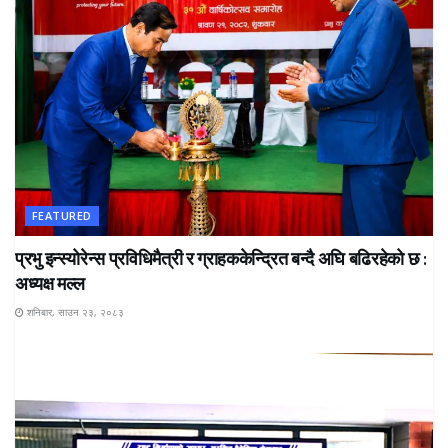
FEATURED
प्रभु इन्स्योरेन्स प्रविधिमैत्री र ग्राहककेन्द्रित बन्दै अघि बढिरहेको छ :
अध्यक्ष मल्ल
शनिबार, साउन २३, २०८३