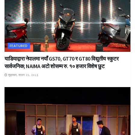
FEATURED
याडियाद्वारा नेपालमा नयाँ GS70, GT70 र GT80 विद्युतीय स्कुटर
सार्वजनिक; NAIMA अटो शोसम्म रु. १० हजार विशेष छुट
शुक्रबार, साउन २२, २०८३