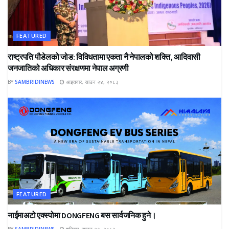
FEATURED
राष्ट्रपति पौडेलको जोड: विविधतामा एकता नै नेपालको शक्ति, आदिवासी
जनजातिको अधिकार संरक्षणमा नेपाल अग्रणी
BY
SAMBRIDINEWS
आइतवार, साउन २४, २०८३
FEATURED
नाईमाअटो एक्स्पोमा DONGFENG बस सार्वजनिक हुने।
BY
SAMBRIDINEWS
शनिबार, साउन २३, २०८३