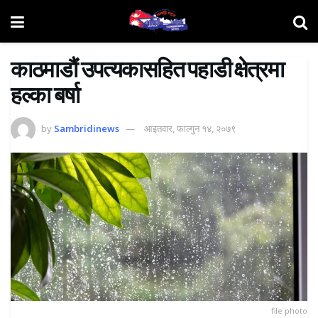
काठमाडौं उपत्यकासहित पहाडी क्षेत्रमा
हल्का बर्षा
by
Sambridinews
आइतवार, फाल्गुन १४, २०७९
file photo