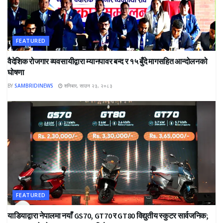
FEATURED
वैदेशिक रोजगार व्यवसायीद्वारा म्यानपावर बन्द र १५ बुँदे मागसहित आन्दोलनको
घोषणा
BY
SAMBRIDINEWS
शनिबार, साउन २३, २०८३
FEATURED
याडियाद्वारा नेपालमा नयाँ GS70, GT70 र GT80 विद्युतीय स्कुटर सार्वजनिक;