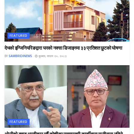
FEATURED
देभको इन्जिनियरिङद्वारा घरको नक्सा डिजाइनमा ३३ प्रतिशत छुटको घोषणा
BY
SAMBRIDINEWS
बुधबार, साउन २०, २०८३
FEATURED
ओलीको दबाब अस्वीकार गर्दै कोशीका मुख्यमन्त्री कार्कीद्वारा राजीनामा नदिने