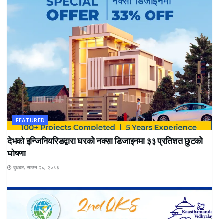
FEATURED
देभको इन्जिनियरिङद्वारा घरको नक्सा डिजाइनमा ३३ प्रतिशत छुटको
घोषणा
बुधबार, साउन २०, २०८३