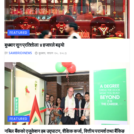
FEATURED
बुधबार सुन प्रतिताेला ४ हजारले बढ्याे
BY
SAMBRIDINEWS
बुधबार, साउन २०, २०८३
FEATURED
नबिल बैंकको एजुकेशन हब उद्घाटन, शैक्षिक कर्जा, वित्तीय परामर्श तथा बैंकिङ