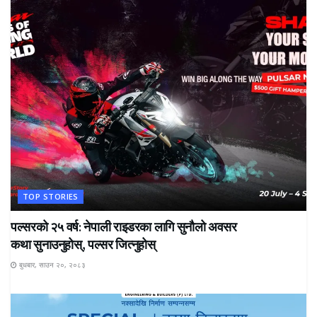
TOP STORIES
पल्सरको २५ वर्ष: नेपाली राइडरका लागि सुनौलो अवसर
कथा सुनाउनुहोस्, पल्सर जित्नुहोस्
बुधबार, साउन २०, २०८३