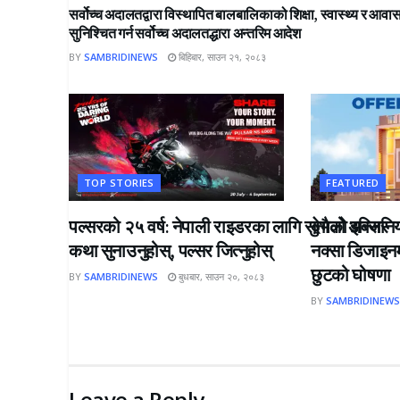
सर्वोच्च अदालतद्वारा विस्थापित बालबालिकाको शिक्षा, स्वास्थ्य र आवा
सुनिश्चित गर्न सर्वोच्च अदालतद्धारा अन्तरिम आदेश
BY
SAMBRIDINEWS
बिहिबार, साउन २१, २०८३
TOP STORIES
FEATURED
पल्सरको २५ वर्ष: नेपाली राइडरका लागि सुनौलो अवसर
देभको इन्जिनि
कथा सुनाउनुहोस्, पल्सर जित्नुहोस्
नक्सा डिजाइन
छुटको घोषणा
BY
SAMBRIDINEWS
बुधबार, साउन २०, २०८३
BY
SAMBRIDINEW
Leave a Reply