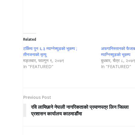
Related
टर्किमा पुन ६.३ म्याग्नेच्युडको भूकम्प ;
अफगानिस्तानको फैजाबाद
तीनजनाकाे मृत्यु
म्याग्निच्युडको भूकम्प
मङ्लबार, फाल्गुन ९, २०७९
बुधबार, चैत्र ८, २०७
In "FEATURED"
In "FEATURED"
Previous Post
रवि लामिछाने नेपाली नागरिकताको प्रमाणपत्र लिन जिल्ला
प्रशासन कार्यालय काठमाडौंमा