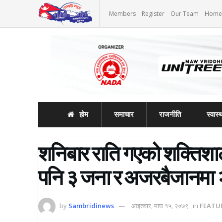
Members
Register
Our Team
Home
होम
समाचार
राजनीति
स्वास्थ
शनिबार राति गएको शक्तिशाली
पनि ३ जना र अजरबैजानमा २ 
by
Sambridinews
आइतवार, माघ १५, २०७९
in
FEATU