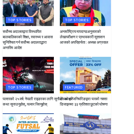
TOP STORIES
TOP STORIES
सर्वोच्च अदालतद्वारा विस्थापित
अन्तर्राष्ट्रिय मापदण्डअनुसारको
बालबालिकाको शिक्षा, स्वास्थ्य र आवास
लेखापरीक्षण र प्रभावकारी सुशासन
सुनिश्चित गर्न सर्वोच्च अदालतद्धारा
आजको अपरिहार्यता : अध्यक्ष अग्रवाल
अन्तरिम आदेश
TOP STORIES
FEATURED
पल्सरको २५ वर्ष: नेपाली राइडरका लागि सुनौलो अवसर
देभको इन्जिनियरिङद्वारा घरको नक्सा
कथा सुनाउनुहोस्, पल्सर जित्नुहोस्
डिजाइनमा ३३ प्रतिशत छुटको घोषणा