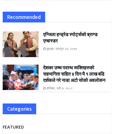
Recommended
एन्जिला हन्ड्रेड स्पोर्ट्सको ब्राण्ड
एम्बास्डर
बुधबार, फाल्गुन २४, २०७९
देशका उच्च पदस्थ व्यक्तिहरुको
सहभागिता सहित ४ दिन मै १ लाख बढि
दर्शकले गरे नाडा अटो सोको अवलोकन
शनिबार, भदौ ७, २०८२
Categories
FEATURED