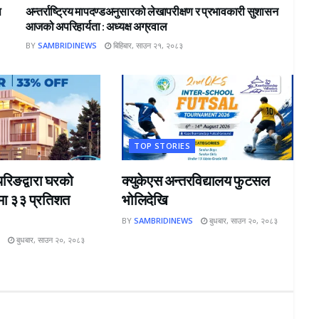
स
अन्तर्राष्ट्रिय मापदण्डअनुसारको लेखापरीक्षण र प्रभावकारी सुशासन
आजको अपरिहार्यता : अध्यक्ष अग्रवाल
BY
SAMBRIDINEWS
बिहिबार, साउन २१, २०८३
TOP STORIES
यरिङद्वारा घरको
क्युकेएस अन्तरविद्यालय फुटसल
मा ३३ प्रतिशत
भोलिदेखि
BY
SAMBRIDINEWS
बुधबार, साउन २०, २०८३
S
बुधबार, साउन २०, २०८३