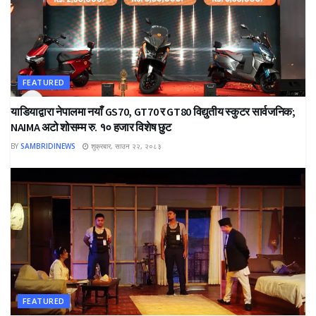
FEATURED
याडियाद्वारा नेपालमा नयाँ GS70, GT70 र GT80 विद्युतीय स्कुटर सार्वजनिक;
NAIMA अटो शोसम्म रु. १० हजार विशेष छुट
BY
SAMBRIDINEWS
शुक्रबार, साउन २२, २०८३
FEATURED