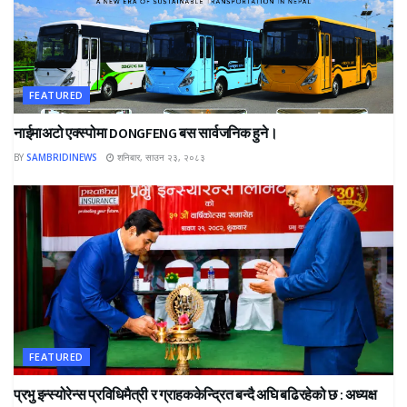
FEATURED
नाईमाअटो एक्स्पोमा DONGFENG बस सार्वजनिक हुने।
BY
SAMBRIDINEWS
शनिबार, साउन २३, २०८३
FEATURED
प्रभु इन्स्योरेन्स प्रविधिमैत्री र ग्राहककेन्द्रित बन्दै अघि बढिरहेको छ : अध्यक्ष