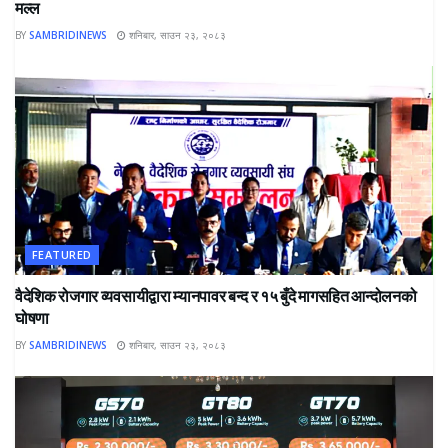
मल्ल
BY
SAMBRIDINEWS
शनिबार, साउन २३, २०८३
FEATURED
वैदेशिक रोजगार व्यवसायीद्वारा म्यानपावर बन्द र १५ बुँदे मागसहित आन्दोलनको
घोषणा
BY
SAMBRIDINEWS
शनिबार, साउन २३, २०८३