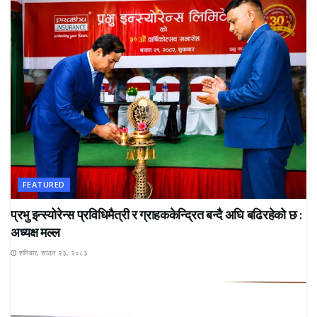
FEATURED
प्रभु इन्स्योरेन्स प्रविधिमैत्री र ग्राहककेन्द्रित बन्दै अघि बढिरहेको छ :
अध्यक्ष मल्ल
शनिबार, साउन २३, २०८३