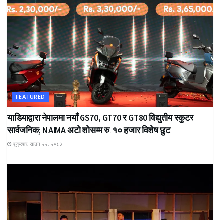
FEATURED
याडियाद्वारा नेपालमा नयाँ GS70, GT70 र GT80 विद्युतीय स्कुटर
सार्वजनिक; NAIMA अटो शोसम्म रु. १० हजार विशेष छुट
शुक्रबार, साउन २२, २०८३