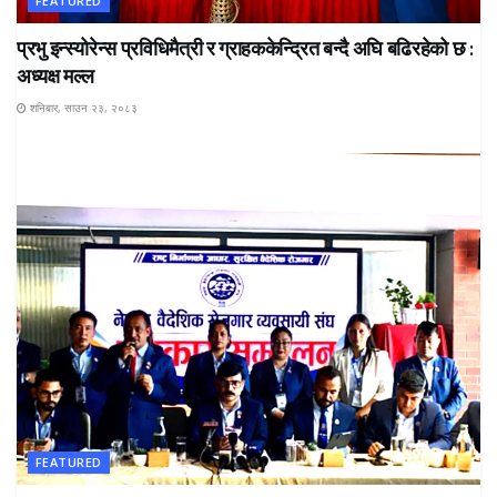
FEATURED
प्रभु इन्स्योरेन्स प्रविधिमैत्री र ग्राहककेन्द्रित बन्दै अघि बढिरहेको छ :
अध्यक्ष मल्ल
शनिबार, साउन २३, २०८३
FEATURED