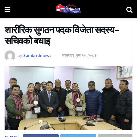
शारीरिक सुगठन पदक विजेता सदस्य–
सचिवको बधाइ
by
Sambridinews
मङ्लबार, पुस १९, २०७९