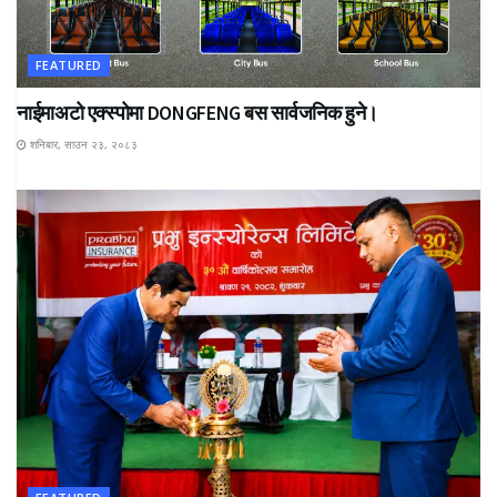
FEATURED
नाईमाअटो एक्स्पोमा DONGFENG बस सार्वजनिक हुने।
शनिबार, साउन २३, २०८३