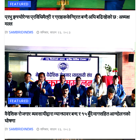
FEATURED
प्रभु इन्स्योरेन्स प्रविधिमैत्री र ग्राहककेन्द्रित बन्दै अघि बढिरहेको छ : अध्यक्ष
मल्ल
BY
SAMBRIDINEWS
शनिबार, साउन २३, २०८३
FEATURED
वैदेशिक रोजगार व्यवसायीद्वारा म्यानपावर बन्द र १५ बुँदे मागसहित आन्दोलनको
घोषणा
BY
SAMBRIDINEWS
शनिबार, साउन २३, २०८३