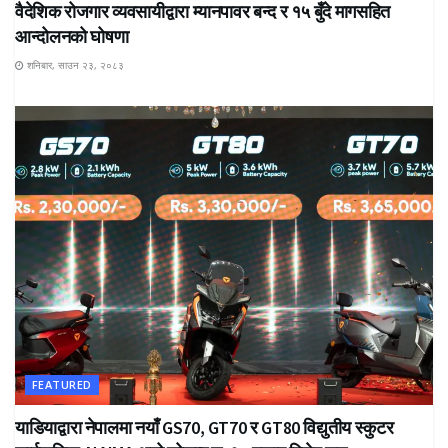
वैदेशिक रोजगार व्यवसायीद्वारा म्यानपावर बन्द र १५ बुँदे मागसहित
आन्दोलनको घोषणा
शनिबार, साउन २३, २०८३
FEATURED
याडियाद्वारा नेपालमा नयाँ GS70, GT70 र GT80 विद्युतीय स्कुटर