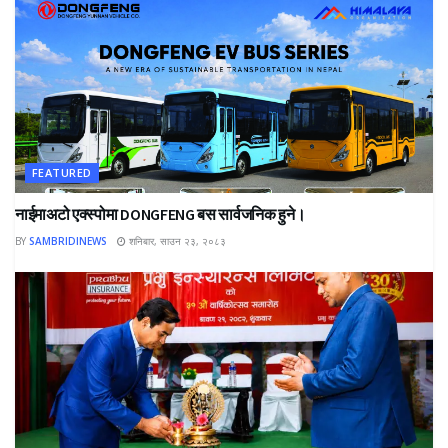
FEATURED
नाईमाअटो एक्स्पोमा DONGFENG बस सार्वजनिक हुने।
BY
SAMBRIDINEWS
शनिबार, साउन २३, २०८३