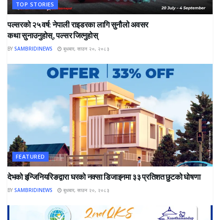
TOP STORIES
पल्सरको २५ वर्ष: नेपाली राइडरका लागि सुनौलो अवसर
कथा सुनाउनुहोस्, पल्सर जित्नुहोस्
BY
SAMBRIDINEWS
बुधबार, साउन २०, २०८३
FEATURED
देभको इन्जिनियरिङद्वारा घरको नक्सा डिजाइनमा ३३ प्रतिशत छुटको घोषणा
BY
SAMBRIDINEWS
बुधबार, साउन २०, २०८३