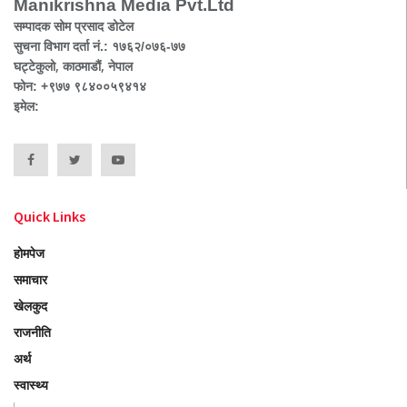
Manikrishna Media Pvt.Ltd
सम्पादक सोम प्रसाद डोटेल
सुचना विभाग दर्ता नं.: १७६२/०७६-७७
घट्टेकुलो, काठमाडौं, नेपाल
फोन: +९७७ ९८४००५९४१४
इमेल:
Quick Links
होमपेज
समाचार
खेलकुद
राजनीति
अर्थ
स्वास्थ्य