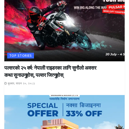
TOP STORIES
पल्सरको २५ वर्ष: नेपाली राइडरका लागि सुनौलो अवसर
कथा सुनाउनुहोस्, पल्सर जित्नुहोस्
बुधबार, साउन २०, २०८३