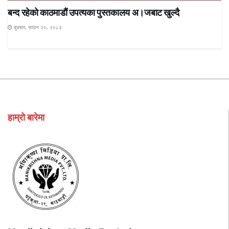
बन्द रहेकाे काठमाडाैं उपत्यका पुस्तकालय अ।जबाट खुल्दै
बुधबार, साउन २०, २०८३
हाम्रो बारेमा