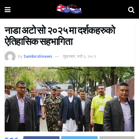
नाडा अटो सो २०२५ मा दर्शकहरुको
ऐतिहासिक सहभागिता
by
Sambridinews
शुक्रबार, भदौ ६, २०८२