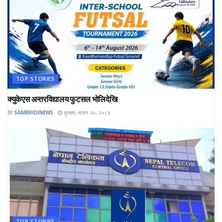
TOP STORIES
क्युकेएस अन्तरविद्यालय फुटसल भोलिदेखि
BY
SAMBRIDINEWS
बुधबार, साउन २०, २०८३
TOP STORIES