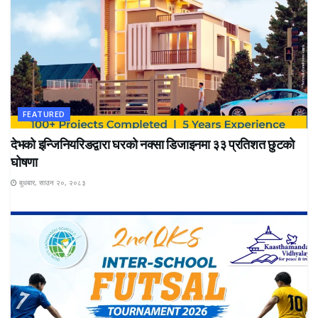
FEATURED
देभको इन्जिनियरिङद्वारा घरको नक्सा डिजाइनमा ३३ प्रतिशत छुटको
घोषणा
बुधबार, साउन २०, २०८३