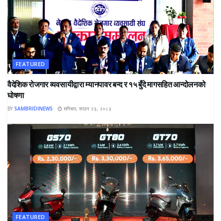
FEATURED
वैदेशिक रोजगार व्यवसायीद्वारा म्यानपावर बन्द र १५ बुँदे मागसहित आन्दोलनको
घोषणा
BY
SAMBRIDINEWS
शनिबार, साउन २३, २०८३
FEATURED