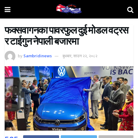
फक्सवागनका पावरफुल दुई मोडल वट्रस
र टाईगुन नेपाली बजारमा
by
Sambridinews
बुधबार, साउन २२, २०८२