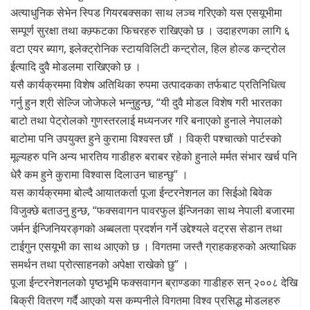
अत्याधुनिक सेभेन स्पिड गियरबक्सका साथ लञ्च गरिएको यस एसयूभीमा
सम्पूर्ण सुरक्षा तथा कम्र्फटका फिचरहरु राखिएको छ । उदाहरणका लागि ६
वटा एयर ब्याग, इलेक्ट्रोनिक स्टायविलिटी कन्ट्रोल, हिल होल्ड कन्ट्रोल
ईत्यादि दुवै मोडलमा राखिएको छ ।
यसै कार्यक्रममा विशेष अतिथिका रुपमा उत्पादकका तर्फबाट प्रतिनिधित्व
गर्नु हुन श्री सेल्जि जोजेफले भन्नुहुन्छ, “यी दुवै मोडल विशेष गरी भारतका
बाटो तथा पेट्रोलको गुणस्तरलाई मध्यनजर गरि बनाएको हुनाले नेपालको
बाटोमा पनि उपयुक्त हुने कुरामा विश्वस्त छौं । विक्री पश्चात्को पार्टस्को
मूल्यहरु पनि अन्य भारतिय गाडीहरु बराबर रहेको हुनाले मर्मत संभार खर्च पनि
धेरै कम हुने कुरामा विश्वास दिलाउन चाहन्छु” ।
यस कार्यक्रममा बोल्दै आयातकर्ता पूजा ईन्टरनेशनल का सिईओ बिवेक
विजुक्छे बताउनु हुन्छ, “फक्सवागन पावरफुल ईन्जिनका साथ नेपाली बजारमा
जर्मन ईन्जिनियरङ्गको अब्बलता प्रदर्शन गर्ने उद्देश्यले वट्रस सेडान तथा
टाईगुन एसयूभी का साथ आएको छ । विगतमा जस्तै ग्राहकहरुको अत्याधिक
समर्थन तथा प्रोत्साहनको अपेक्षा राखेको छु” ।
पूजा ईन्टरनेशनलको पृष्ठभूमि फक्सवागन ब्राण्डका गाडीहरु सन् २००८ देखि
बिक्री वितरण गर्दै आएको यस कम्पनीले विगतमा विश्व प्रसिद्ध मोडलहरु