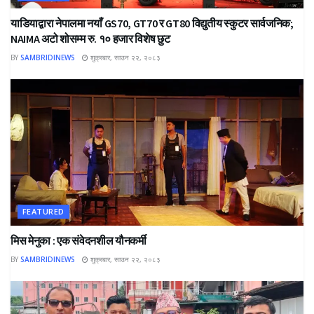
याडियाद्वारा नेपालमा नयाँ GS70, GT70 र GT80 विद्युतीय स्कुटर सार्वजनिक;
NAIMA अटो शोसम्म रु. १० हजार विशेष छुट
BY
SAMBRIDINEWS
शुक्रबार, साउन २२, २०८३
FEATURED
मिस मेनुका : एक संवेदनशील यौनकर्मी
BY
SAMBRIDINEWS
शुक्रबार, साउन २२, २०८३