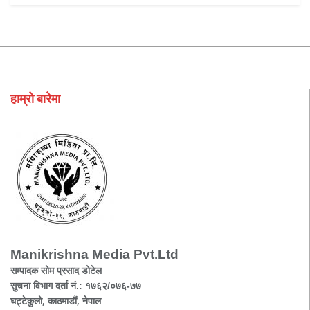
हाम्रो बारेमा
Manikrishna Media Pvt.Ltd
सम्पादक सोम प्रसाद डोटेल
सुचना विभाग दर्ता नं.: १७६२/०७६-७७
घट्टेकुलो, काठमाडौं, नेपाल