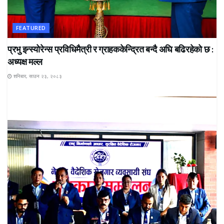
FEATURED
प्रभु इन्स्योरेन्स प्रविधिमैत्री र ग्राहककेन्द्रित बन्दै अघि बढिरहेको छ :
अध्यक्ष मल्ल
शनिबार, साउन २३, २०८३