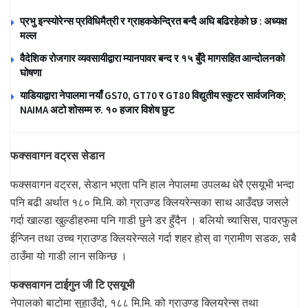
प्रभु इन्स्योरेन्स प्रविधिमैत्री र ग्राहककेन्द्रित बन्दै अघि बढिरहेको छ : अध्यक्ष
मल्ल
वैदेशिक रोजगार व्यवसायीद्वारा म्यानपावर बन्द र १५ बुँदे मागसहित आन्दोलनको
घोषणा
याडियाद्वारा नेपालमा नयाँ GS70, GT70 र GT80 विद्युतीय स्कुटर सार्वजनिक;
NAIMA अटो शोसम्म रु. १० हजार विशेष छुट
फक्सवागन वट्रस सेडान
फक्सवागन वट्रस, सेडान भएता पनि हाल नेपालमा उपलब्ध धेरै एसयूभी भन्दा
पनि बढी अर्थात १८० मि.मि. को ग्राउण्ड क्लियरेन्सका साथ आउँदछ जसले
गर्दा खाल्डा खुल्डीहरुमा पनि गाडी छुने डर हुँदैन । बलियो च्यासिस, पावरफुल
ईन्जिन तथा उच्च ग्राउण्ड क्लियरेन्सले गर्दा शहर होस् वा ग्रामीण सडक, सबै
ठाउँमा यो गाडी लान सकिन्छ ।
फक्सवागन टाईगुन जी टि एसयूभी
नेपालको बाटोमा सुहाउँदो, १८८ मि.मि. को ग्राउण्ड क्लियरेन्स तथा