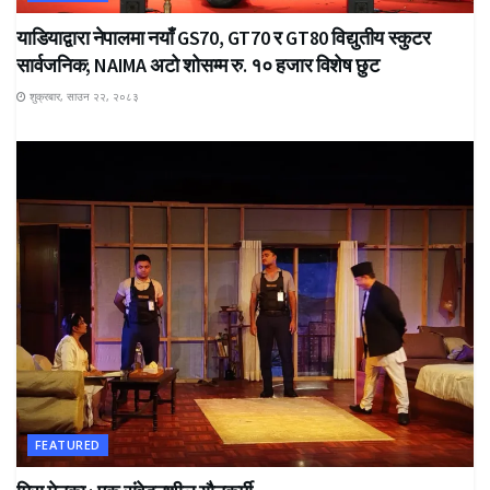
याडियाद्वारा नेपालमा नयाँ GS70, GT70 र GT80 विद्युतीय स्कुटर
सार्वजनिक; NAIMA अटो शोसम्म रु. १० हजार विशेष छुट
शुक्रबार, साउन २२, २०८३
FEATURED