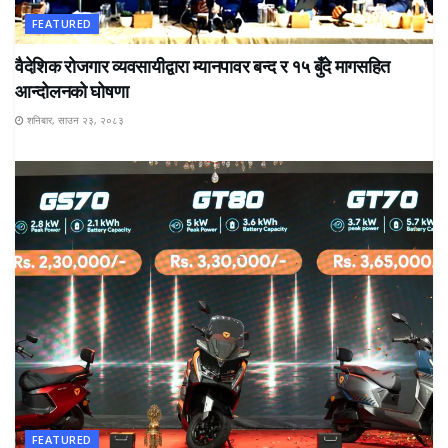
FEATURED
वैदेशिक रोजगार व्यवसायीद्वारा म्यानपावर बन्द र १५ बुँदे मागसहित
आन्दोलनको घोषणा
शनिबार, साउन २३, २०८३
FEATURED