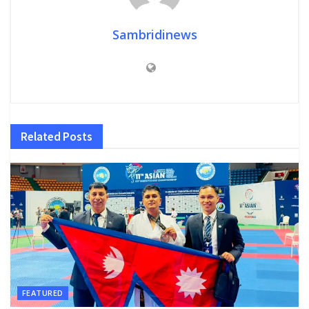
Sambridinews
Related
Posts
FEATURED