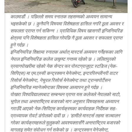
काठमाडाैं । पछिल्लाे समय स्नातक तहसम्मकाे अध्ययन सामान्य
भइसकेकाे छ । कुनैपनि विषयमा विशेषज्ञता हासिल नगरि ठूला अवसर र
सफलता प्राप्त गर्न सकिन्न । प्राविधिक विषय खासगरी इन्जिनियरिङ
क्षेत्रमा पनि विशेषज्ञता हासिल गरेपछि नै ठूला अवसर र सफलता प्राप्त
हुने गर्दछ ।
इन्जिनियरिङ शिक्षामा स्नातक अर्थात् मास्टर्स अध्ययन गर्नेहरूका लागि
नेपाल इन्जिनियरिङ कलेज उत्कृष्ट गन्तव्य रहेकाे छ । ललितपुरकाे
प्रयागपाेखरीमा रहेकाे नेक सेन्टर फर पोस्टग्राजुएट स्टडिज (नेक-
सिपिएस) मा एम.एस्सी कन्ट्रक्सन मेनेजमेन्ट, इन्टरपिस्प्लीनरी वाटर
रिसोर्स मेनेजमेन्ट, नेचुरल रिसोर्स मेनेजमेन्ट तथा ट्रान्सपोर्टेसन
इन्जिनियरिङ म्यानेजमेन्टका विषयमा अध्यापन हुने गर्दछ ।
पाेखरा विश्वविद्यालयबाट सम्बन्धन प्राप्त यस कलेजले नेपालकाे माटाे,
भूगाेल तथा अन्तराष्ट्रिय बजारकाे माग अनुसार विषयहरूमा अध्यापन
गराउँदै आएकाे नेक-सिपिएस कार्यक्रमका कार्यवाहक निर्देशक सह-
प्राध्यापक राेवर्ट डंगाेलकाे दावी छ । ‘हामीले मास्टर्स तहमा सञ्चालन
गरेका कार्यक्रमहरूले मुलुककाे आवश्यक्तासँगै अन्तराष्ट्रिय बजारकाे
मागलाइ समेत संवाेधन गर्न सकेकाे छ । कन्ट्रक्सन मेनेजमेन्ट,