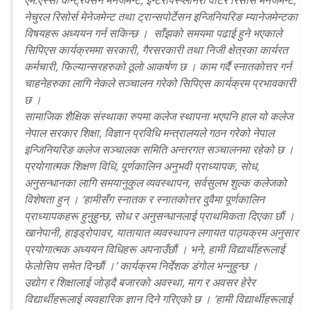
नेचुरल रिसोर्स मेनेजमेन्ट तथा ट्रान्सपोर्टेसन इन्जिनियरिङ म्यानेजमेन्टका
विषयहरू अध्ययन गर्न सकिन्छ । साँझको समयमा पढाई हुने भएकाले
सिपिएस कार्यक्रममा सरकारी, गैरसरकारी तथा निजी क्षेत्रका कार्यरत
कर्मचारी, फिल्यान्सरहरुको ठूलाे आकर्षण छ । काम गर्दै स्नातकाेत्तर गर्न
चाहनेहरुका लागि नेकले सञ्चालन गरेको सिपिएस कार्यक्रम प्रभावकारी
छ ।
सामाजिक शैक्षिक संस्थाका रुपमा कलेज स्थापना भएपनि हाल यो कलेज
नेपाल सरकार शिक्षा, विज्ञान प्रविधि मन्त्रालयले गठन गरेको नेपाल
इन्जिनियरिङ कलेज सञ्चालक समिति अन्तरगत सञ्चालनमा रहेको छ ।
प्रयाेगात्मक शिक्षण विधि, पूर्णकालिन अनुभवी प्राध्यापक, साेध,
अनुसन्धानका लागि समयानुकुल व्यवस्थापन, सर्वसुलभ शुल्क कलेजकाे
विशेषता हुन् । ‘हामीसँग स्नातक र स्नातकाेत्तर दुवैमा पूर्णकालिन
प्राध्यापकहरू हुनुहुन्छ, साेध र अनुसन्धानलाई प्राथमिकता दिएका छाैं ।
खानेपानी, हाइड्राेपावर, यातायात व्यवस्थापन लगायत पाठ्यक्रम अनुसार
प्रयाेगात्मक अध्ययन विधिहरू अपनाउँछाैं । भने, हामी विद्यार्थीहरूलाई
फेलाेसिप समेत दिन्छाैं ।’ कार्यक्रम निर्देशक डंगाेल भन्नुहुन्छ ।
उद्याेग र शिक्षालाई जाेड्दै बजारकाे अवस्था, माग र अवसर हेरेर
विद्यार्थीहरूलाई व्यवहारिक ज्ञान दिने गरिएकाे छ । ‘हामी विद्यार्थीहरूलाई