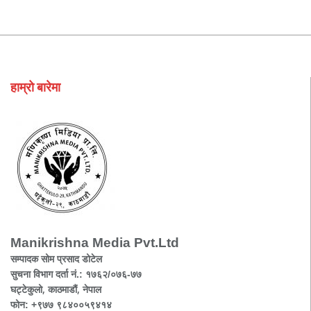
हाम्रो बारेमा
Manikrishna Media Pvt.Ltd
सम्पादक सोम प्रसाद डोटेल
सुचना विभाग दर्ता नं.: १७६२/०७६-७७
घट्टेकुलो, काठमाडौं, नेपाल
फोन: +९७७ ९८४००५९४१४