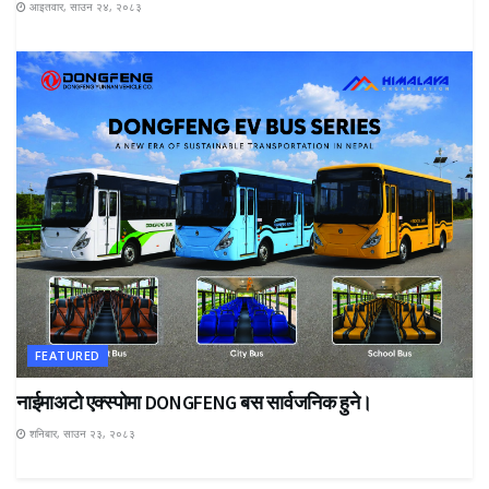
आइतवार, साउन २४, २०८३
FEATURED
नाईमाअटो एक्स्पोमा DONGFENG बस सार्वजनिक हुने।
शनिबार, साउन २३, २०८३