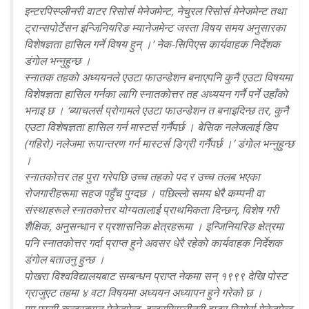
इन्टरपिस्प्लीनरी वाटर रिसोर्स मेनेजमेन्ट, नेचुरल रिसोर्स मेनेजमेन्ट तथा
ट्रान्सपोर्टेसन इन्जिनियरिङ म्यानेजमेन्ट जस्ता विषय समय अनुसारका
विशेषज्ञता हासिल गर्ने विषय हुन् ।’ नेक-सिपिएस कार्यवाहक निर्देशक
डंगाेल भन्नुहुन्छ ।
स्नातक तहकाे अध्ययनले एउटा फाउन्डेशन बनाएपनि कुनै एउटा विषयमा
विशेषज्ञता हासिल गर्नका लागि स्नातकाेत्तर तह अध्ययन गर्नै पर्ने उहाँकाे
भनाइ छ । ‘ब्याचलर्स प्राेगामले एउटा फाउन्डेशन त बनाइदिन्छ तर, कुनै
एउटा विशेषज्ञता हासिल गर्न मास्टर्स गर्नैपर्छ । बेसिक नलेजलाई डिप
(गहिरो) नलेजमा रूपान्तरण गर्न मास्टर्स डिग्री गर्नैपर्छ ।’ डंगाेल भन्नुहुन्छ
।
स्नातकोत्तर तह पुरा गरेपछि उच्च तहको पद र उच्च तलब भएका
रोजगारीहरूमा सहज पहुँच पुग्दछ । पछिल्लाे समय धेरै कम्पनी वा
संस्थाहरूले स्नातकोत्तर योग्यतालाई प्राथमिकता दिन्छन्, विशेष गरी
शैक्षिक, अनुसन्धान र प्रशासनिक क्षेत्रहरूमा । इन्जिनियरिङ क्षेत्रमा
पनि स्नातकाेत्तर गर्दा प्राप्त हुने अवसर धेरै रहेकाे कार्यवाहक निर्देशक
डंगाेल बताउनु हुन्छ ।
पोखरा विश्वविद्यालयबाट सम्बन्धन प्राप्त नेकमा सन् १९९९ देखि पोस्ट
ग्राजुएट तहमा ४ वटा विषयमा अध्ययन अध्यापन हुने गरेको छ ।
एम.एस्सी कन्ट्रक्सन मेनेजमेन्ट, इन्टरपिस्प्लीनरी वाटर रिसोर्स मेनेजमेन्ट,