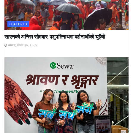
FEATURED
साउनको अन्तिम सोमबार: पशुपतिनाथमा दर्शनार्थीको घुइँचो
सोमवार, साउन २५, २०८३