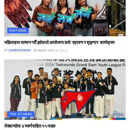
FEATURED
महिलाहरू सम्मान गर्दै इसेवाले आयोजना गर्‍यो ‘श्रावण र शृङ्गार’ कार्यक्रम
BY
SAMBRIDINEWS
आइतवार, साउन २४, २०८३
TOP STORIES
तेक्वान्दोमा ४ स्वर्णसहित १५ पदक