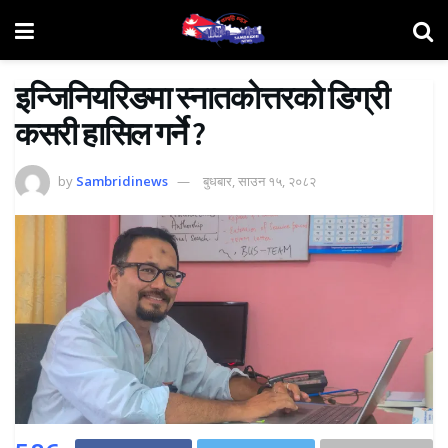
इन्जिनियरिङमा स्नातकाेत्तरकाे डिग्री
कसरी हासिल गर्ने ?
by
Sambridinews
बुधबार, साउन १५, २०८२