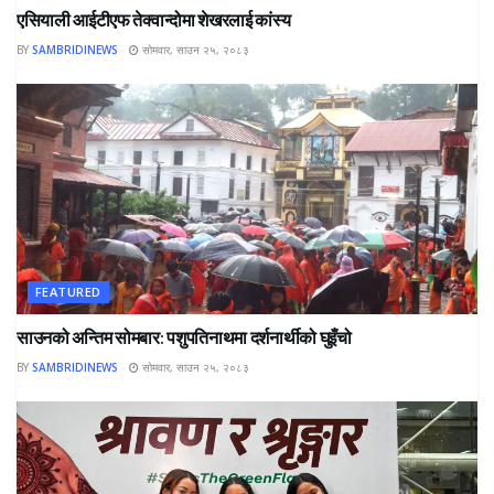
एसियाली आईटीएफ तेक्वान्दोमा शेखरलाई कांस्य
BY
SAMBRIDINEWS
सोमवार, साउन २५, २०८३
FEATURED
साउनको अन्तिम सोमबार: पशुपतिनाथमा दर्शनार्थीको घुइँचो
BY
SAMBRIDINEWS
सोमवार, साउन २५, २०८३