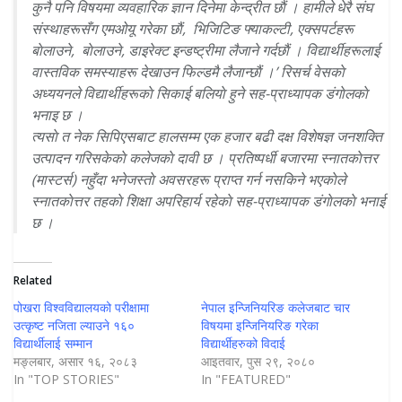
कुनै पनि विषयमा व्यवहारिक ज्ञान दिनेमा केन्द्रीत छाैं । हामीले धेरै संघ
संस्थाहरूसँग एमओयू गरेका छाैं, भिजिटिङ फ्याकल्टी, एक्सपर्टहरू
बाेलाउने, बाेलाउने, डाइरेक्ट इन्डष्ट्रीमा लैजाने गर्दछाैं । विद्यार्थीहरूलाई
वास्तविक समस्याहरू देखाउन फिल्डमै लैजान्छाैं ।’ रिसर्च वेसकाे
अध्ययनले विद्यार्थीहरूकाे सिकाई बलियाे हुने सह-प्राध्यापक डंगाेलकाे
भनाइ छ ।
त्यसाे त नेक सिपिएसबाट हालसम्म एक हजार बढी दक्ष विशेषज्ञ जनशक्ति
उत्पादन गरिसकेकाे कलेजकाे दावी छ । प्रतिष्पर्धी बजारमा स्नातकाेत्तर
(मास्टर्स) नहुँदा भनेजस्ताे अवसरहरू प्राप्त गर्न नसकिने भएकाेले
स्नातकाेत्तर तहकाे शिक्षा अपरिहार्य रहेकाे सह-प्राध्यापक डंगाेलकाे भनाई
छ ।
Related
पोखरा विश्वविद्यालयको परीक्षामा
नेपाल इन्जिनियरिङ कलेजबाट चार
उत्कृष्ट नजिता ल्याउने १६०
विषयमा इन्जिनियरिङ गरेका
विद्यार्थीलाई सम्मान
विद्यार्थीहरुको विदाई
मङ्लबार, असार १६, २०८३
आइतवार, पुस २९, २०८०
In "TOP STORIES"
In "FEATURED"