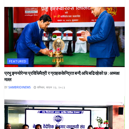
FEATURED
प्रभु इन्स्योरेन्स प्रविधिमैत्री र ग्राहककेन्द्रित बन्दै अघि बढिरहेको छ : अध्यक्ष
मल्ल
BY
SAMBRIDINEWS
शनिबार, साउन २३, २०८३