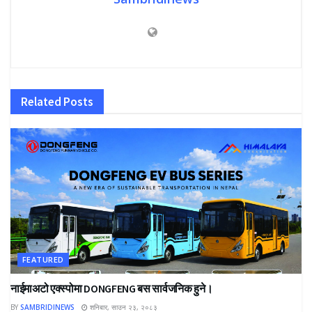
Related
Posts
FEATURED
नाईमाअटो एक्स्पोमा DONGFENG बस सार्वजनिक हुने।
BY
SAMBRIDINEWS
शनिबार, साउन २३, २०८३