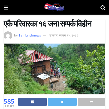
एकै परिवारका १६ जना सम्पर्क विहीन
by
Sambridinews
सोमवार, साउन १३, २०८२
585
SHARES