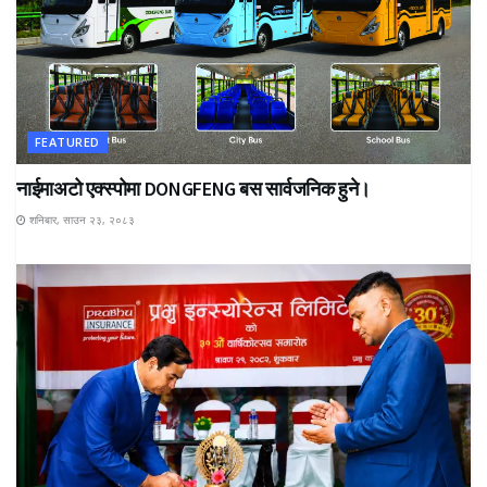
FEATURED
नाईमाअटो एक्स्पोमा DONGFENG बस सार्वजनिक हुने।
शनिबार, साउन २३, २०८३