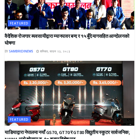
FEATURED
वैदेशिक रोजगार व्यवसायीद्वारा म्यानपावर बन्द र १५ बुँदे मागसहित आन्दोलनको
घोषणा
BY
SAMBRIDINEWS
शनिबार, साउन २३, २०८३
FEATURED
याडियाद्वारा नेपालमा नयाँ GS70, GT70 र GT80 विद्युतीय स्कुटर सार्वजनिक;
NAIMA अटो शोसम्म रु. १० हजार विशेष छुट