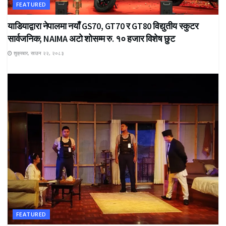
FEATURED
याडियाद्वारा नेपालमा नयाँ GS70, GT70 र GT80 विद्युतीय स्कुटर
सार्वजनिक; NAIMA अटो शोसम्म रु. १० हजार विशेष छुट
शुक्रबार, साउन २२, २०८३
FEATURED