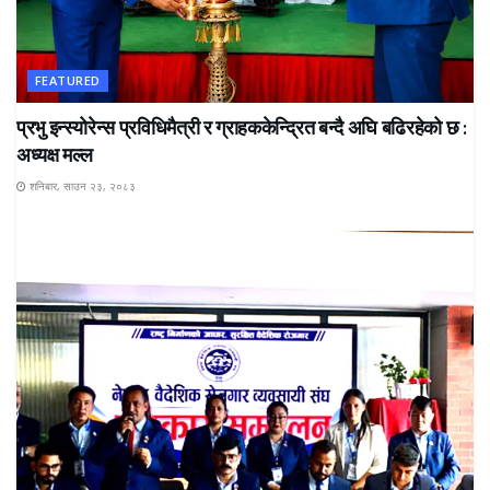
FEATURED
प्रभु इन्स्योरेन्स प्रविधिमैत्री र ग्राहककेन्द्रित बन्दै अघि बढिरहेको छ :
अध्यक्ष मल्ल
शनिबार, साउन २३, २०८३