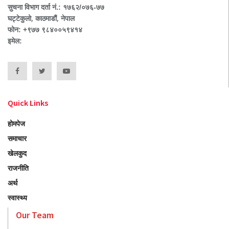
सुचना विभाग दर्ता नं.: १७६२/०७६-७७
घट्टेकुलो, काठमाडौं, नेपाल
फोन: +९७७ ९८४००५९४१४
इमेल:
Quick Links
होमपेज
समाचार
खेलकुद
राजनीति
अर्थ
स्वास्थ्य
Our Team