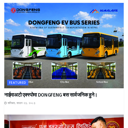
FEATURED
नाईमाअटो एक्स्पोमा DONGFENG बस सार्वजनिक हुने।
शनिबार, साउन २३, २०८३