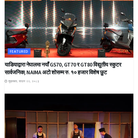
FEATURED
याडियाद्वारा नेपालमा नयाँ GS70, GT70 र GT80 विद्युतीय स्कुटर
सार्वजनिक; NAIMA अटो शोसम्म रु. १० हजार विशेष छुट
शुक्रबार, साउन २२, २०८३