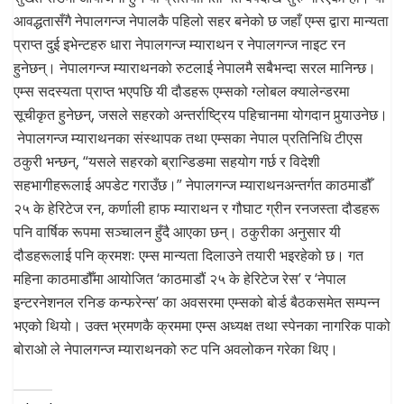
आवद्धतासँगै नेपालगन्ज नेपालकै पहिलो सहर बनेको छ जहाँ एम्स द्वारा मान्यता
प्राप्त दुई इभेन्टहरु धारा नेपालगन्ज म्याराथन र नेपालगन्ज नाइट रन
हुनेछन्। नेपालगन्ज म्याराथनको रुटलाई नेपालमै सबैभन्दा सरल मानिन्छ।
एम्स सदस्यता प्राप्त भएपछि यी दौडहरू एम्सको ग्लोबल क्यालेन्डरमा
सूचीकृत हुनेछन्, जसले सहरको अन्तर्राष्ट्रिय पहिचानमा योगदान पुर्‍याउनेछ।
नेपालगन्ज म्याराथनका संस्थापक तथा एम्सका नेपाल प्रतिनिधि टीएस
ठकुरी भन्छन्, “यसले सहरको ब्रान्डिङमा सहयोग गर्छ र विदेशी
सहभागीहरूलाई अपडेट गराउँछ।” नेपालगन्ज म्याराथनअन्तर्गत काठमाडौँ
२५ के हेरिटेज रन, कर्णाली हाफ म्याराथन र गौघाट ग्रीन रनजस्ता दौडहरू
पनि वार्षिक रूपमा सञ्चालन हुँदै आएका छन्। ठकुरीका अनुसार यी
दौडहरूलाई पनि क्रमशः एम्स मान्यता दिलाउने तयारी भइरहेको छ। गत
महिना काठमाडौँमा आयोजित ‘काठमाडौं २५ के हेरिटेज रेस’ र ‘नेपाल
इन्टरनेशनल रनिङ कन्फरेन्स’ का अवसरमा एम्सको बोर्ड बैठकसमेत सम्पन्न
भएको थियो। उक्त भ्रमणकै क्रममा एम्स अध्यक्ष तथा स्पेनका नागरिक पाको
बोराओ ले नेपालगन्ज म्याराथनको रुट पनि अवलोकन गरेका थिए।