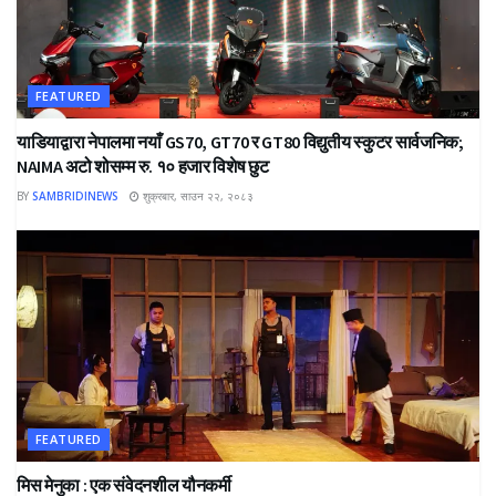
FEATURED
याडियाद्वारा नेपालमा नयाँ GS70, GT70 र GT80 विद्युतीय स्कुटर सार्वजनिक;
NAIMA अटो शोसम्म रु. १० हजार विशेष छुट
BY
SAMBRIDINEWS
शुक्रबार, साउन २२, २०८३
FEATURED
मिस मेनुका : एक संवेदनशील यौनकर्मी