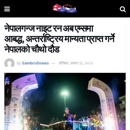
नेपालगन्ज नाइट रन अब एम्समा
आबद्ध, अन्तर्राष्ट्रिय मान्यता प्राप्त गर्ने
नेपालको चौथो दौड
by
Sambridinews
शनिबार, असार २८, २०८२