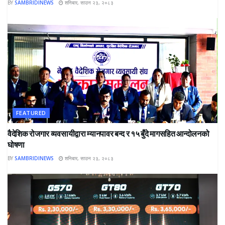
BY
SAMBRIDINEWS
शनिबार, साउन २३, २०८३
FEATURED
वैदेशिक रोजगार व्यवसायीद्वारा म्यानपावर बन्द र १५ बुँदे मागसहित आन्दोलनको
घोषणा
BY
SAMBRIDINEWS
शनिबार, साउन २३, २०८३