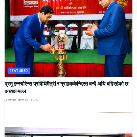
FEATURED
प्रभु इन्स्योरेन्स प्रविधिमैत्री र ग्राहककेन्द्रित बन्दै अघि बढिरहेको छ :
अध्यक्ष मल्ल
शनिबार, साउन २३, २०८३