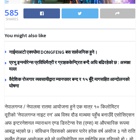
585
SHARES
You might also like
नाईमाअटो एक्स्पोमा DONGFENG बस सार्वजनिक हुने।
प्रभु इन्स्योरेन्स प्रविधिमैत्री र ग्राहककेन्द्रित बन्दै अघि बढिरहेको छ : अध्यक्ष
मल्ल
वैदेशिक रोजगार व्यवसायीद्वारा म्यानपावर बन्द र १५ बुँदे मागसहित आन्दोलनको
घोषणा
नेपालगन्ज / नेपालमा रातमा आयोजना हुने एक मात्र १० किलोमिटर
दूरीको ‘नेपालगन्ज नाइट रन’ अब विश्व दौड मञ्चमा पहुँच बनाउँदै एसोसिएसन
अफ इन्टरनेशनल म्याराथन एण्ड डिस्टेन्स रेस (एम्स) मा औपचारिक रूपमा
आबद्ध भएको छ। संविधान दिवसको अवसर पारेर हरेक वर्ष असोज ३ गते राति
सुर्खेत रोडमा आयोजना हुने यो प्रतियोगिता गत वर्षदेखि सुरु गरिएको हो। यो