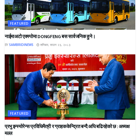
FEATURED
नाईमाअटो एक्स्पोमा DONGFENG बस सार्वजनिक हुने।
BY
SAMBRIDINEWS
शनिबार, साउन २३, २०८३
FEATURED
प्रभु इन्स्योरेन्स प्रविधिमैत्री र ग्राहककेन्द्रित बन्दै अघि बढिरहेको छ : अध्यक्ष
मल्ल