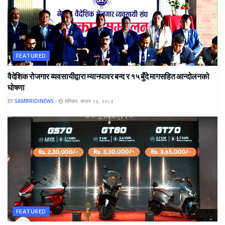
FEATURED
वैदेशिक रोजगार व्यवसायीद्वारा म्यानपावर बन्द र १५ बुँदे मागसहित आन्दोलनको
घोषणा
BY
SAMBRIDINEWS
शनिबार, साउन २३, २०८३
FEATURED