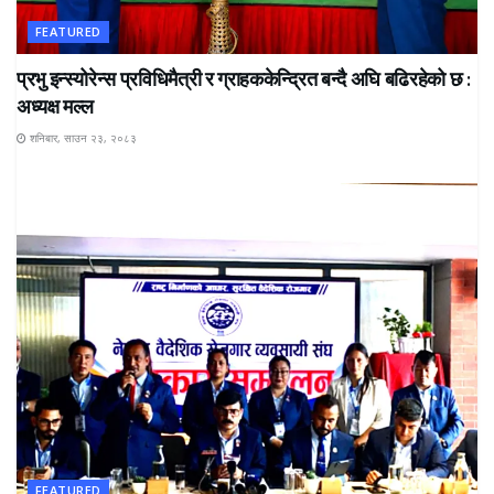
FEATURED
प्रभु इन्स्योरेन्स प्रविधिमैत्री र ग्राहककेन्द्रित बन्दै अघि बढिरहेको छ :
अध्यक्ष मल्ल
शनिबार, साउन २३, २०८३
FEATURED