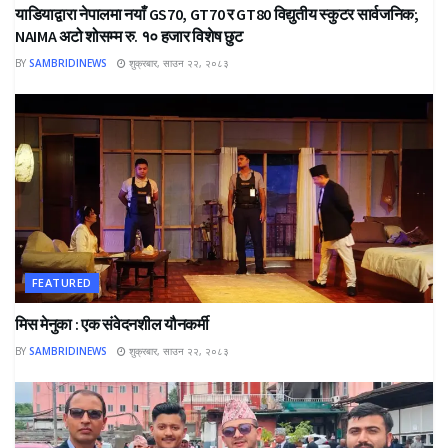
याडियाद्वारा नेपालमा नयाँ GS70, GT70 र GT80 विद्युतीय स्कुटर सार्वजनिक;
NAIMA अटो शोसम्म रु. १० हजार विशेष छुट
BY
SAMBRIDINEWS
शुक्रबार, साउन २२, २०८३
FEATURED
मिस मेनुका : एक संवेदनशील यौनकर्मी
BY
SAMBRIDINEWS
शुक्रबार, साउन २२, २०८३