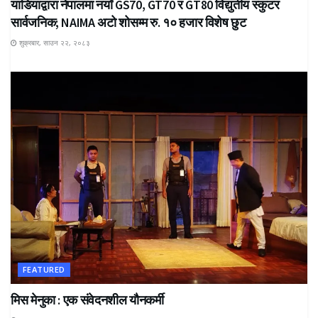
याडियाद्वारा नेपालमा नयाँ GS70, GT70 र GT80 विद्युतीय स्कुटर
सार्वजनिक; NAIMA अटो शोसम्म रु. १० हजार विशेष छुट
शुक्रबार, साउन २२, २०८३
FEATURED
मिस मेनुका : एक संवेदनशील यौनकर्मी