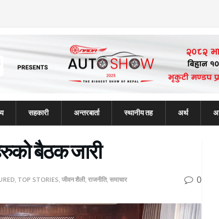
्य
सहकारी
अन्तरबार्ता
स्थानीय तह
अर्थ
अन
हरुको बैठक जारी
0
URED
,
TOP STORIES
,
जीवन शैली
,
राजनीति
,
समाचार