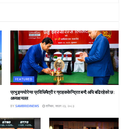
FEATURED
प्रभु इन्स्योरेन्स प्रविधिमैत्री र ग्राहककेन्द्रित बन्दै अघि बढिरहेको छ :
अध्यक्ष मल्ल
BY
SAMBRIDINEWS
शनिबार, साउन २३, २०८३