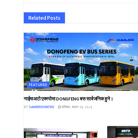
Related
Posts
FEATURED
नाईमाअटो एक्स्पोमा DONGFENG बस सार्वजनिक हुने।
BY
SAMBRIDINEWS
शनिबार, साउन २३, २०८३