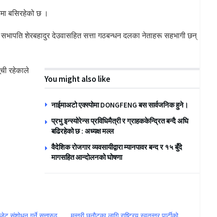
ारमा बसिरहेको छ ।
का सभापति शेरबहादुर देउवासहित सत्ता गठबन्धन दलका नेताहरू सहभागी छन्
ूची रहेकाले
You might also like
।
नाईमाअटो एक्स्पोमा DONGFENG बस सार्वजनिक हुने।
प्रभु इन्स्योरेन्स प्रविधिमैत्री र ग्राहककेन्द्रित बन्दै अघि
बढिरहेको छ : अध्यक्ष मल्ल
वैदेशिक रोजगार व्यवसायीद्वारा म्यानपावर बन्द र १५ बुँदे
मागसहित आन्दोलनको घोषणा
ेट संशोधन गर्ने सत्तारुढ
मन्त्री छनाैटका लागि राष्ट्रिय स्वतन्त्र पार्टीको