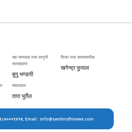
सह-सम्पादक तथा कानुनी
फिचर तथा समसामायीक
सल्लाहकार
खगेन्द्र फुयाल
बुनु भण्डारी
ार
संबाददाता
तारा भुर्तेल
, Email : info@sambridhinews.com
९८४००५९४१४