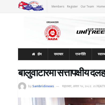
Members
Register
Our Team
Home
होम
समाचार
राजनीति
स्वास्थ
बालुवाटारमा सत्तापक्षीय दल
by
Sambridinews
मङ्लबार, असार १०, २०८२
in
FEAT