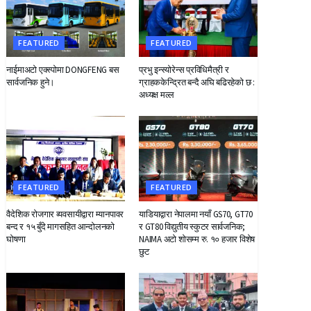
FEATURED
FEATURED
नाईमाअटो एक्स्पोमा DONGFENG बस
प्रभु इन्स्योरेन्स प्रविधिमैत्री र
सार्वजनिक हुने।
ग्राहककेन्द्रित बन्दै अघि बढिरहेको छ :
अध्यक्ष मल्ल
FEATURED
FEATURED
वैदेशिक रोजगार व्यवसायीद्वारा म्यानपावर
याडियाद्वारा नेपालमा नयाँ GS70, GT70
बन्द र १५ बुँदे मागसहित आन्दोलनको
र GT80 विद्युतीय स्कुटर सार्वजनिक;
घोषणा
NAIMA अटो शोसम्म रु. १० हजार विशेष
छुट