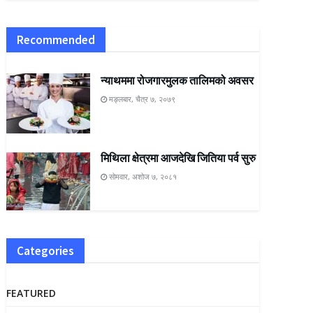
Recommended
न्याथममा रोजगारमुलक तालिमको अवसर
मङ्लबार, चैत्र ७, २०७९
मिथिला क्षेत्रमा आजदेखि जितिया पर्व सुरु
सोमवार, अशोज ७, २०८१
Categories
FEATURED