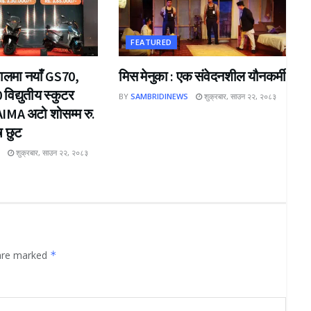
FEATURED
ेपालमा नयाँ GS70,
मिस मेनुका : एक संवेदनशील यौनकर्मी
िद्युतीय स्कुटर
BY
SAMBRIDINEWS
शुक्रबार, साउन २२, २०८३
IMA अटो शोसम्म रु.
ष छुट
S
शुक्रबार, साउन २२, २०८३
 are marked
*