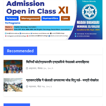
Recommended
चिनियाँ फोटोग्राफरसँग एनएफपिजे नेपालको अन्तरक्रिया
आइतवार, बैशाख ३०, २०८१
ग्रासरुटदेखि नै खेलाडी उत्पादनमा जोड दिनु पर्छ– मन्त्री पोखरेल
मङ्लबार, चैत्र १७, २०८२