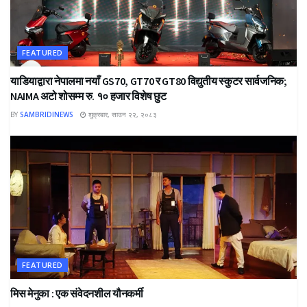
FEATURED
याडियाद्वारा नेपालमा नयाँ GS70, GT70 र GT80 विद्युतीय स्कुटर सार्वजनिक;
NAIMA अटो शोसम्म रु. १० हजार विशेष छुट
BY
SAMBRIDINEWS
शुक्रबार, साउन २२, २०८३
FEATURED
मिस मेनुका : एक संवेदनशील यौनकर्मी