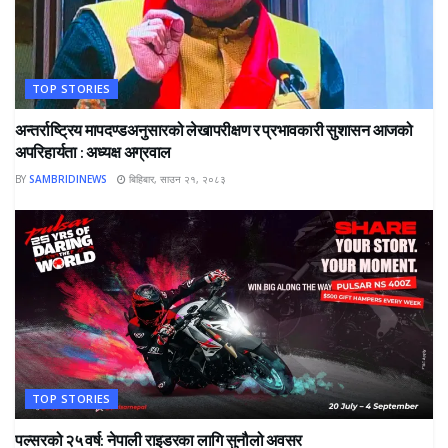
TOP STORIES
अन्तर्राष्ट्रिय मापदण्डअनुसारको लेखापरीक्षण र प्रभावकारी सुशासन आजको
अपरिहार्यता : अध्यक्ष अग्रवाल
BY
SAMBRIDINEWS
बिहिबार, साउन २१, २०८३
TOP STORIES
पल्सरको २५ वर्ष: नेपाली राइडरका लागि सुनौलो अवसर