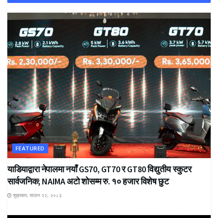
FEATURED
याडियाद्वारा नेपालमा नयाँ GS70, GT70 र GT80 विद्युतीय स्कुटर
सार्वजनिक; NAIMA अटो शोसम्म रु. १० हजार विशेष छुट
शुक्रबार, साउन २२, २०८३