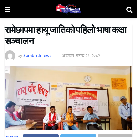
रामेछापमा हायू जातिको पहिलाे भाषा कक्षा
सञ्चालन
by
Sambridinews
आइतवार, बैशाख २८, २०८२