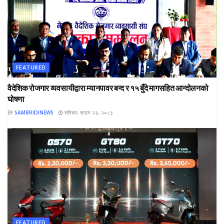
FEATURED
वैदेशिक रोजगार व्यवसायीद्वारा म्यानपावर बन्द र १५ बुँदे मागसहित आन्दोलनको
घोषणा
BY
SAMBRIDINEWS
शनिबार, साउन २३, २०८३
FEATURED