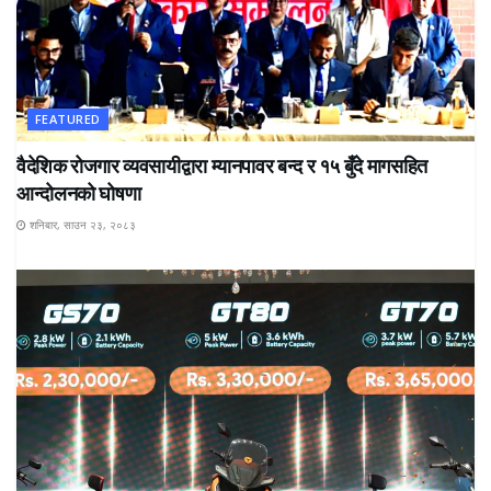
FEATURED
वैदेशिक रोजगार व्यवसायीद्वारा म्यानपावर बन्द र १५ बुँदे मागसहित
आन्दोलनको घोषणा
शनिबार, साउन २३, २०८३