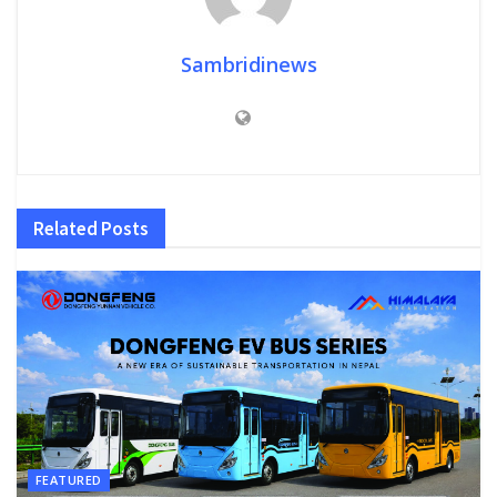
Sambridinews
Related
Posts
FEATURED