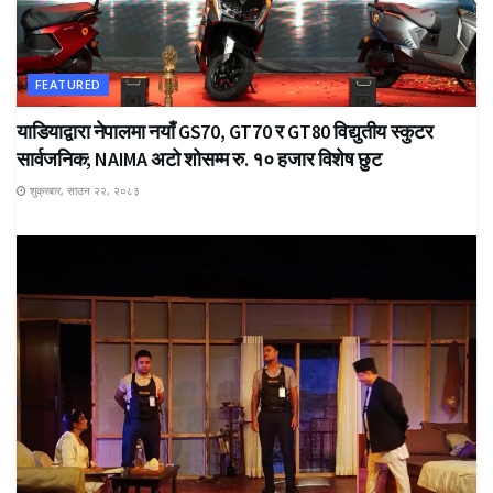
FEATURED
याडियाद्वारा नेपालमा नयाँ GS70, GT70 र GT80 विद्युतीय स्कुटर
सार्वजनिक; NAIMA अटो शोसम्म रु. १० हजार विशेष छुट
शुक्रबार, साउन २२, २०८३