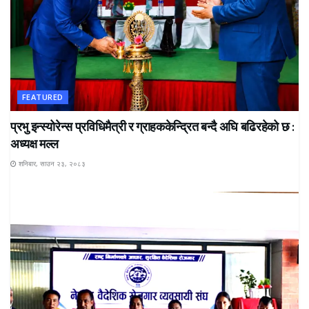
FEATURED
प्रभु इन्स्योरेन्स प्रविधिमैत्री र ग्राहककेन्द्रित बन्दै अघि बढिरहेको छ :
अध्यक्ष मल्ल
शनिबार, साउन २३, २०८३