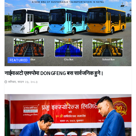
FEATURED
नाईमाअटो एक्स्पोमा DONGFENG बस सार्वजनिक हुने।
शनिबार, साउन २३, २०८३