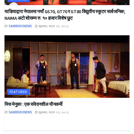
याडियाद्वारा नेपालमा नयाँ GS70, GT70 र GT80 विद्युतीय स्कुटर सार्वजनिक;
NAIMA अटो शोसम्म रु. १० हजार विशेष छुट
BY
SAMBRIDINEWS
शुक्रबार, साउन २२, २०८३
FEATURED
मिस मेनुका : एक संवेदनशील यौनकर्मी
BY
SAMBRIDINEWS
शुक्रबार, साउन २२, २०८३