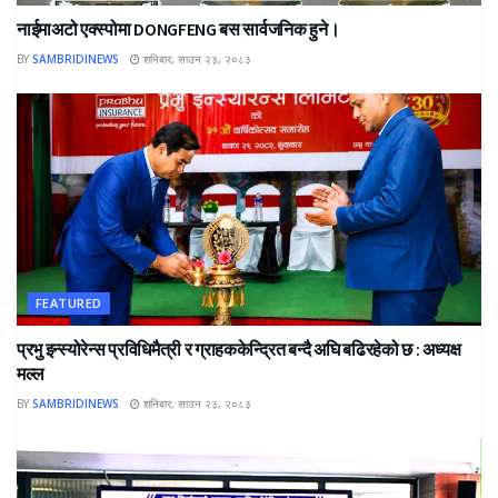
नाईमाअटो एक्स्पोमा DONGFENG बस सार्वजनिक हुने।
BY
SAMBRIDINEWS
शनिबार, साउन २३, २०८३
FEATURED
प्रभु इन्स्योरेन्स प्रविधिमैत्री र ग्राहककेन्द्रित बन्दै अघि बढिरहेको छ : अध्यक्ष
मल्ल
BY
SAMBRIDINEWS
शनिबार, साउन २३, २०८३