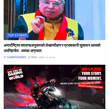
TOP STORIES
अन्तर्राष्ट्रिय मापदण्डअनुसारको लेखापरीक्षण र प्रभावकारी सुशासन आजको
अपरिहार्यता : अध्यक्ष अग्रवाल
BY
SAMBRIDINEWS
बिहिबार, साउन २१, २०८३