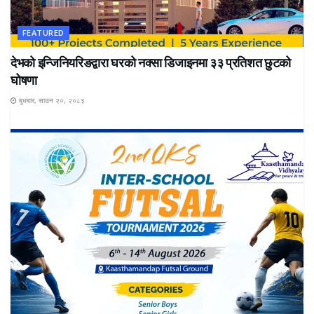
FEATURED
देभको इन्जिनियरिङद्वारा घरको नक्सा डिजाइनमा ३३ प्रतिशत छुटको
घोषणा
बुधबार, साउन २०, २०८३