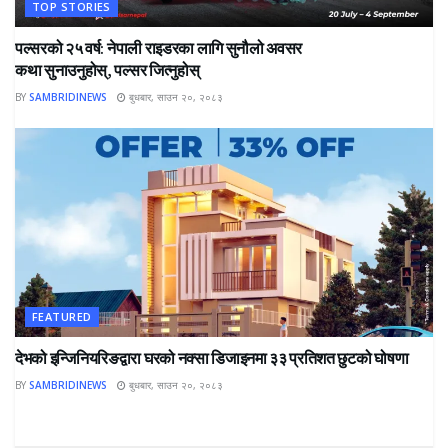
TOP STORIES
पल्सरको २५ वर्ष: नेपाली राइडरका लागि सुनौलो अवसर
कथा सुनाउनुहोस्, पल्सर जित्नुहोस्
BY
SAMBRIDINEWS
बुधबार, साउन २०, २०८३
FEATURED
देभको इन्जिनियरिङद्वारा घरको नक्सा डिजाइनमा ३३ प्रतिशत छुटको घोषणा
BY
SAMBRIDINEWS
बुधबार, साउन २०, २०८३