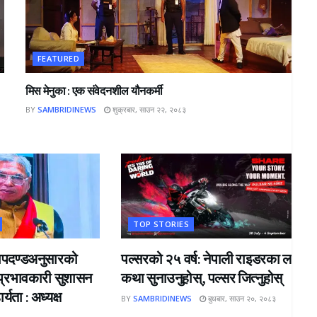
FEATURED
मिस मेनुका : एक संवेदनशील यौनकर्मी
BY
SAMBRIDINEWS
शुक्रबार, साउन २२, २०८३
TOP STORIES
य मापदण्डअनुसारको
पल्सरको २५ वर्ष: नेपाली राइडरका लागि 
 प्रभावकारी सुशासन
कथा सुनाउनुहोस्, पल्सर जित्नुहोस्
यता : अध्यक्ष
BY
SAMBRIDINEWS
बुधबार, साउन २०, २०८३