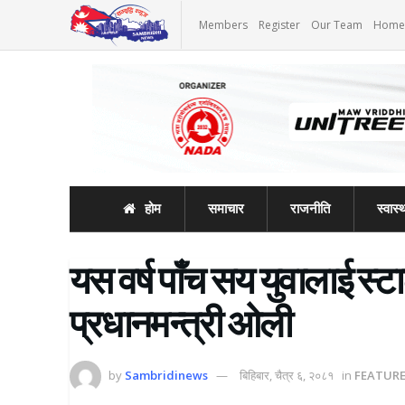
Members
Register
Our Team
Home
होम
समाचार
राजनीति
स्वास्थ
यस वर्ष पाँच सय युवालाई स्ट
प्रधानमन्त्री ओली
by
Sambridinews
बिहिबार, चैत्र ६, २०८१
in
FEATUR