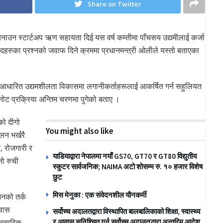
Share on Twitter
 बनाउन स्टार्टअप ऋण सहायता दिई यस वर्ष कम्तीमा पाँचसय उद्यमीलाई कर्जा
हरुका प्रश्नको जवाफ दिने क्रममा प्रधानमन्त्री ओलीले यस्तो बताएका
मा आधारित उद्यमशीलता विकासमा लगानीकर्ताहरूलाई आकर्षित गर्न सहुलियत
 छनोट प्रक्रिया अन्तिम चरणमा पुगेको बताए ।
को दीगो
You might also like
लन भर्खरै
, रोजगारी र
याडियाद्वारा नेपालमा नयाँ GS70, GT70 र GT80 विद्युतीय
ो रुची
स्कुटर सार्वजनिक; NAIMA अटो शोसम्म रु. १० हजार विशेष
छुट
मिस मेनुका : एक संवेदनशील यौनकर्मी
 उनको तर्क
्वास
सर्वोच्च अदालतद्वारा विस्थापित बालबालिकाको शिक्षा, स्वास्थ्य
यवहारिक
र आवास सुनिश्चित गर्न सर्वोच्च अदालतद्धारा अन्तरिम आदेश