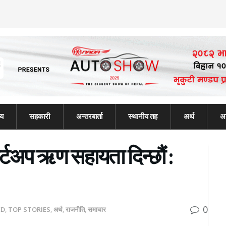
्य
सहकारी
अन्तरबार्ता
स्थानीय तह
अर्थ
अन
ार्टअप ऋण सहायता दिन्छौं :
0
ED
,
TOP STORIES
,
अर्थ
,
राजनीति
,
समाचार