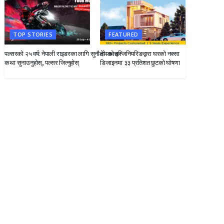
TOP STORIES
FEATURED
पल्सरको २५ वर्ष: नेपाली राइडरका लागि सुनौलो अवसर
देभको इन्जिनियरिङद्वारा घरको नक्सा
कथा सुनाउनुहोस्, पल्सर जित्नुहोस्
डिजाइनमा ३३ प्रतिशत छुटको घोषणा
सुनौलो अवसर