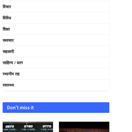
विचार
विविध
शिक्षा
समाचार
सहकारी
साहित्य / ब्लग
स्थानीय तह
स्वास्थ्य
Don't miss it