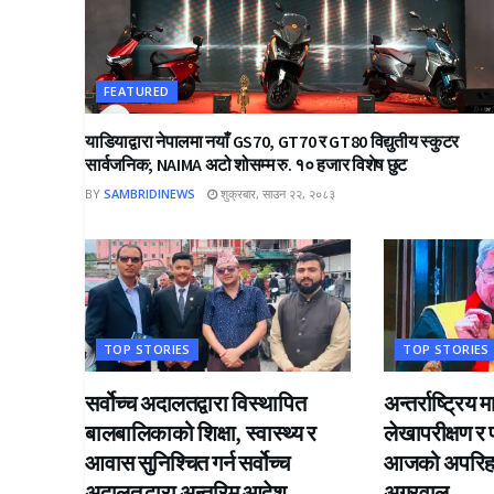
FEATURED
याडियाद्वारा नेपालमा नयाँ GS70, GT70 र GT80 विद्युतीय स्कुटर
सार्वजनिक; NAIMA अटो शोसम्म रु. १० हजार विशेष छुट
BY
SAMBRIDINEWS
शुक्रबार, साउन २२, २०८३
TOP STORIES
TOP STORIES
सर्वोच्च अदालतद्वारा विस्थापित
अन्तर्राष्ट्रि
बालबालिकाको शिक्षा, स्वास्थ्य र
लेखापरीक्षण र
आवास सुनिश्चित गर्न सर्वोच्च
आजको अपरिहार्
अदालतद्धारा अन्तरिम आदेश
अग्रवाल