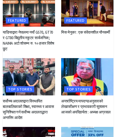
FEATURED
FEATURED
याडियाद्वारा नेपालमा नयाँ GS70, GT70
मिस मेनुका : एक संवेदनशील यौनकर्मी
र GT80 विद्युतीय स्कुटर सार्वजनिक;
NAIMA अटो शोसम्म रु. १० हजार विशेष
छुट
TOP STORIES
TOP STORIES
सर्वोच्च अदालतद्वारा विस्थापित
अन्तर्राष्ट्रिय मापदण्डअनुसारको
बालबालिकाको शिक्षा, स्वास्थ्य र आवास
लेखापरीक्षण र प्रभावकारी सुशासन
सुनिश्चित गर्न सर्वोच्च अदालतद्धारा
आजको अपरिहार्यता : अध्यक्ष अग्रवाल
अन्तरिम आदेश