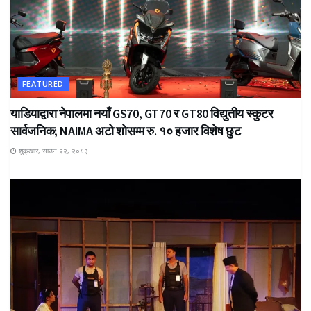
FEATURED
याडियाद्वारा नेपालमा नयाँ GS70, GT70 र GT80 विद्युतीय स्कुटर
सार्वजनिक; NAIMA अटो शोसम्म रु. १० हजार विशेष छुट
शुक्रबार, साउन २२, २०८३