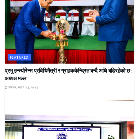
FEATURED
प्रभु इन्स्योरेन्स प्रविधिमैत्री र ग्राहककेन्द्रित बन्दै अघि बढिरहेको छ :
अध्यक्ष मल्ल
शनिबार, साउन २३, २०८३