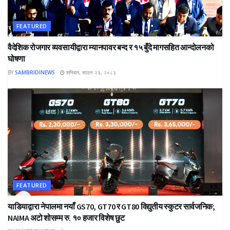
FEATURED
वैदेशिक रोजगार व्यवसायीद्वारा म्यानपावर बन्द र १५ बुँदे मागसहित आन्दोलनको
घोषणा
BY
SAMBRIDINEWS
शनिबार, साउन २३, २०८३
FEATURED
याडियाद्वारा नेपालमा नयाँ GS70, GT70 र GT80 विद्युतीय स्कुटर सार्वजनिक;
NAIMA अटो शोसम्म रु. १० हजार विशेष छुट