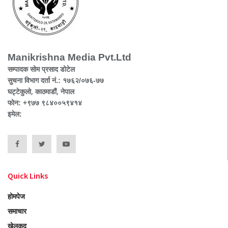
Manikrishna Media Pvt.Ltd
सम्पादक सोम प्रसाद डोटेल
सुचना विभाग दर्ता नं.: १७६२/०७६-७७
घट्टेकुलो, काठमाडौं, नेपाल
फोन: +९७७ ९८४००५९४१४
इमेल:
Quick Links
होमपेज
समाचार
खेलकुद