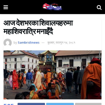
आज देशभरका शिवालयहरुमा
महाशिवरात्रि मनाइँदै
by
Sambridinews
बुधबार, फाल्गुन १४, २०८१