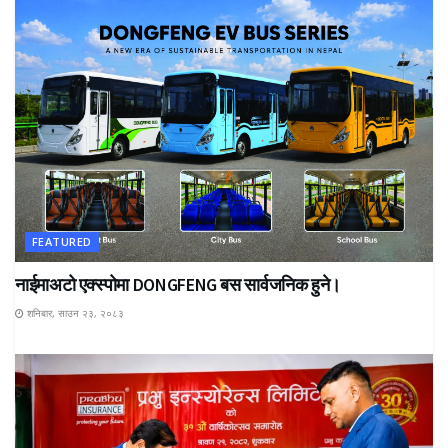
FEATURED
नाईमाअटो एक्स्पोमा DONGFENG बस सार्वजनिक हुने।
शनिबार, साउन २३, २०८३