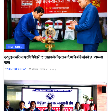
FEATURED
प्रभु इन्स्योरेन्स प्रविधिमैत्री र ग्राहककेन्द्रित बन्दै अघि बढिरहेको छ : अध्यक्ष
मल्ल
BY
SAMBRIDINEWS
शनिबार, साउन २३, २०८३