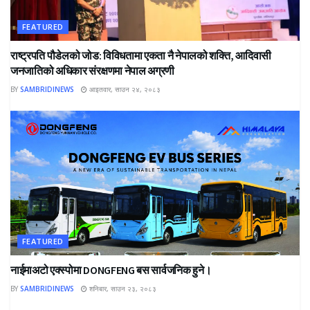
FEATURED
राष्ट्रपति पौडेलको जोड: विविधतामा एकता नै नेपालको शक्ति, आदिवासी
जनजातिको अधिकार संरक्षणमा नेपाल अग्रणी
BY
SAMBRIDINEWS
आइतवार, साउन २४, २०८३
FEATURED
नाईमाअटो एक्स्पोमा DONGFENG बस सार्वजनिक हुने।
BY
SAMBRIDINEWS
शनिबार, साउन २३, २०८३