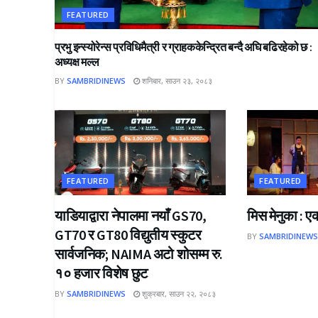
FEATURED
प्रभु इन्स्योरेन्स प्रविधिमैत्री र ग्राहककेन्द्रित बन्दै अघि बढिरहेको छ :
अध्यक्ष मल्ल
BY
SAMBRIDINEWS
शनिबार, साउन २३, २०८३
FEATURED
FEATURED
याडियाद्वारा नेपालमा नयाँ GS70,
मिस मेनुका : ए
GT70 र GT80 विद्युतीय स्कुटर
BY
SAMBRIDINEW
सार्वजनिक; NAIMA अटो शोसम्म रु.
१० हजार विशेष छुट
BY
SAMBRIDINEWS
शुक्रबार, साउन २२, २०८३