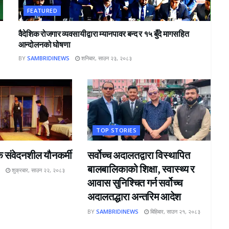
FEATURED
वैदेशिक रोजगार व्यवसायीद्वारा म्यानपावर बन्द र १५ बुँदे मागसहित
आन्दोलनको घोषणा
BY
SAMBRIDINEWS
शनिबार, साउन २३, २०८३
TOP STORIES
क संवेदनशील यौनकर्मी
सर्वोच्च अदालतद्वारा विस्थापित
बालबालिकाको शिक्षा, स्वास्थ्य र
S
शुक्रबार, साउन २२, २०८३
आवास सुनिश्चित गर्न सर्वोच्च
अदालतद्धारा अन्तरिम आदेश
BY
SAMBRIDINEWS
बिहिबार, साउन २१, २०८३