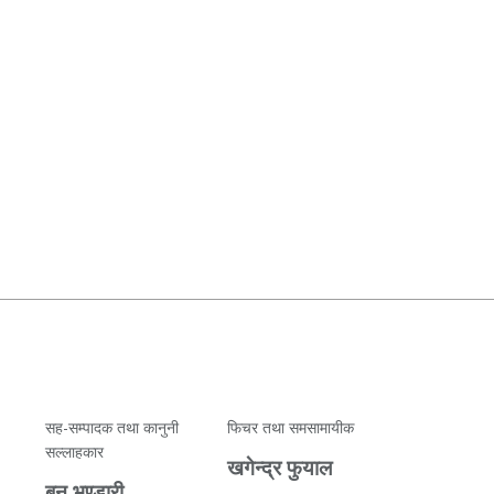
सह-सम्पादक तथा कानुनी
फिचर तथा समसामायीक
सल्लाहकार
खगेन्द्र फुयाल
बुनु भण्डारी