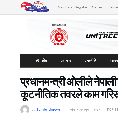
Members
Register
Our Team
Home
होम
समाचार
राजनीति
स्वास्थ
प्रधानमन्त्री ओलीले नेपाली वि
कूटनीतिक तवरले काम गरिरह
by
Sambridinews
सोमवार, फाल्गुन ५, २०८१
in
TOP S