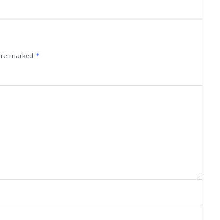
 are marked
*