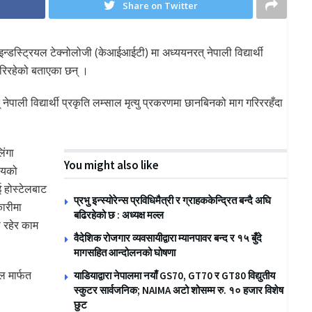
Share on Twitter
 इन्डस्ट्रियल टेक्नोलोजी (केआईआईटी) मा अध्ययनरत् नेपाली विद्यार्थी
गरिरहेको बताएका छन् ।
ी विद्यार्थी प्रकृति लम्साल मृत्यु प्रकरणमा छानबिनको माग गरिररहँदा
िंगा
You might also like
ालयको
ई होस्टेलबाट
प्रभु इन्स्योरेन्स प्रविधिमैत्री र ग्राहककेन्द्रित बन्दै अघि
ारीमा
बढिरहेको छ : अध्यक्ष मल्ल
 रहेर काम
वैदेशिक रोजगार व्यवसायीद्वारा म्यानपावर बन्द र १५ बुँदे
मागसहित आन्दोलनको घोषणा
ल मार्फत
याडियाद्वारा नेपालमा नयाँ GS70, GT70 र GT80 विद्युतीय
स्कुटर सार्वजनिक; NAIMA अटो शोसम्म रु. १० हजार विशेष
छुट