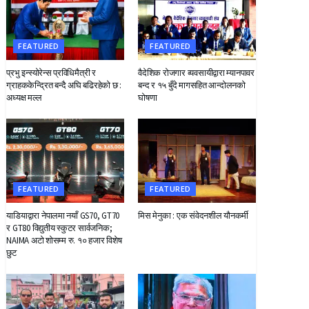
FEATURED
FEATURED
प्रभु इन्स्योरेन्स प्रविधिमैत्री र
वैदेशिक रोजगार व्यवसायीद्वारा म्यानपावर
ग्राहककेन्द्रित बन्दै अघि बढिरहेको छ :
बन्द र १५ बुँदे मागसहित आन्दोलनको
अध्यक्ष मल्ल
घोषणा
FEATURED
FEATURED
याडियाद्वारा नेपालमा नयाँ GS70, GT70
मिस मेनुका : एक संवेदनशील यौनकर्मी
र GT80 विद्युतीय स्कुटर सार्वजनिक;
NAIMA अटो शोसम्म रु. १० हजार विशेष
छुट