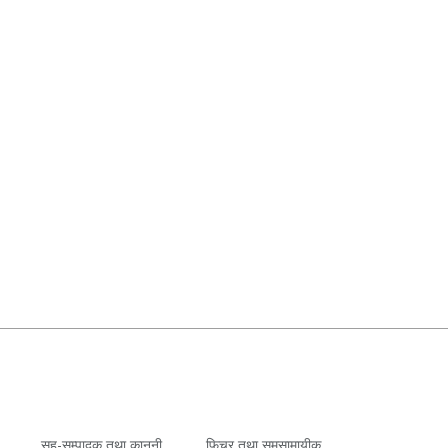
सह-सम्पादक तथा कानुनी
फिचर तथा समसामायीक