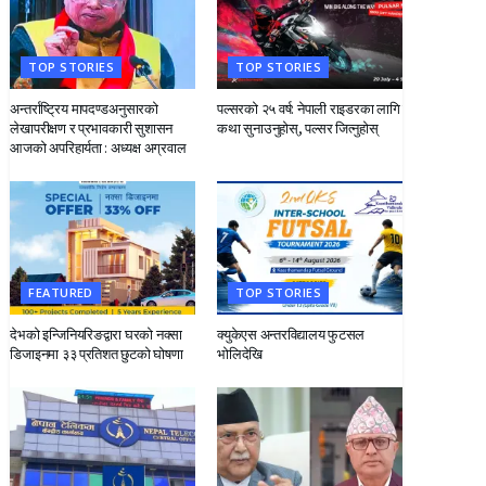
TOP STORIES
TOP STORIES
अन्तर्राष्ट्रिय मापदण्डअनुसारको
पल्सरको २५ वर्ष: नेपाली राइडरका लागि सुनौलो अवसर
लेखापरीक्षण र प्रभावकारी सुशासन
कथा सुनाउनुहोस्, पल्सर जित्नुहोस्
आजको अपरिहार्यता : अध्यक्ष अग्रवाल
FEATURED
TOP STORIES
देभको इन्जिनियरिङद्वारा घरको नक्सा
क्युकेएस अन्तरविद्यालय फुटसल
डिजाइनमा ३३ प्रतिशत छुटको घोषणा
भोलिदेखि