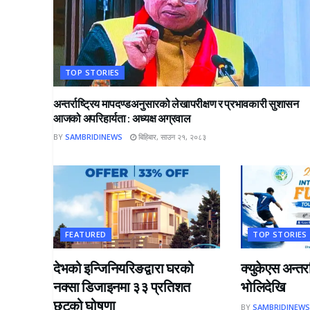
TOP STORIES
अन्तर्राष्ट्रिय मापदण्डअनुसारको लेखापरीक्षण र प्रभावकारी सुशासन
आजको अपरिहार्यता : अध्यक्ष अग्रवाल
BY
SAMBRIDINEWS
बिहिबार, साउन २१, २०८३
FEATURED
TOP STORIES
देभको इन्जिनियरिङद्वारा घरको
क्युकेएस अन्त
नक्सा डिजाइनमा ३३ प्रतिशत
भोलिदेखि
छुटको घोषणा
BY
SAMBRIDINEW