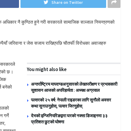
Share on Twitter
िक अधिकार नै कुण्ठित हुने गरी सरकारले सामाजिक सञ्जाल नियन्त्रणको
रुपैयाँ जरिवाना र जेस सजाय राखिएपछि चौतर्फी विरोधका अवाजहरु
ी सरकारले
You might also like
रेको छ ।
ाजिक
अन्तर्राष्ट्रिय मापदण्डअनुसारको लेखापरीक्षण र प्रभावकारी
न बनेको
सुशासन आजको अपरिहार्यता : अध्यक्ष अग्रवाल
पल्सरको २५ वर्ष: नेपाली राइडरका लागि सुनौलो अवसर
कथा सुनाउनुहोस्, पल्सर जित्नुहोस्
्जालको
 गर्ने
देभको इन्जिनियरिङद्वारा घरको नक्सा डिजाइनमा ३३
प्रतिशत छुटको घोषणा
 तर,
ा व्यवस्था