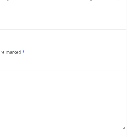
 are marked
*