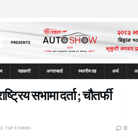
्य
सहकारी
अन्तरबार्ता
स्थानीय तह
अर्थ
अन
ट्रिय सभामा दर्ता ; चौतर्फी
0
ED
,
TOP STORIES