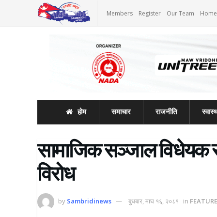
Members
Register
Our Team
Home
होम
समाचार
राजनीति
स्वास्थ
सामाजिक सञ्जाल विधेयक राष्
विरोध
by
Sambridinews
बुधबार, माघ १६, २०८१
in
FEATUR