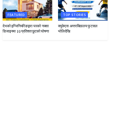
FEATURED
TOP STORIES
देभको इन्जिनियरिङद्वारा घरको नक्सा
क्युकेएस अन्तरविद्यालय फुटसल
डिजाइनमा ३३ प्रतिशत छुटको घोषणा
भोलिदेखि