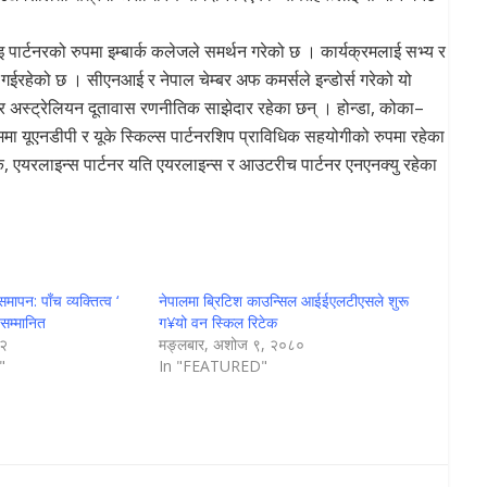
 पार्टनरको रुपमा इम्बार्क कलेजले समर्थन गरेको छ । कार्यक्रमलाई सभ्य र
न गईरहेको छ । सीएनआई र नेपाल चेम्बर अफ कमर्सले इन्डोर्स गरेको यो
ास र अस्ट्रेलियन दूतावास रणनीतिक साझेदार रहेका छन् । होन्डा, कोका–
रममा यूएनडीपी र यूके स्किल्स पार्टनरशिप प्राविधिक सहयोगीको रुपमा रहेका
लिंक, एयरलाइन्स पार्टनर यति एयरलाइन्स र आउटरीच पार्टनर एनएनक्यु रहेका
पन: पाँच व्यक्तित्व ‘
नेपालमा ब्रिटिश काउन्सिल आईईएलटीएसले शुरू
 सम्मानित
ग¥यो वन स्किल रिटेक
८२
मङ्लबार, अशोज ९, २०८०
"
In "FEATURED"