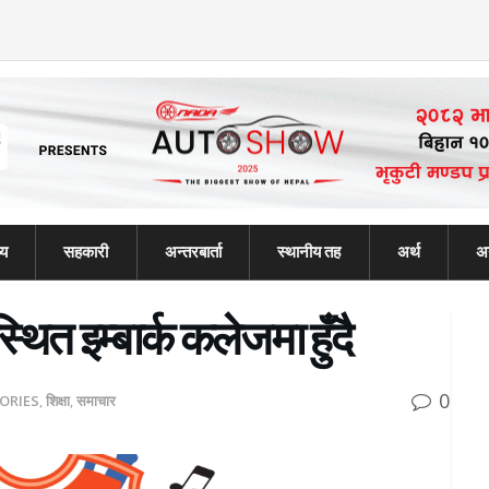
्य
सहकारी
अन्तरबार्ता
स्थानीय तह
अर्थ
अन
ित इम्बार्क कलेजमा हुँदै
0
ORIES
,
शिक्षा
,
समाचार