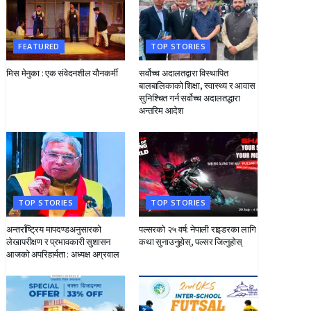
FEATURED
TOP STORIES
मिस मेनुका : एक संवेदनशील यौनकर्मी
सर्वोच्च अदालतद्वारा विस्थापित
बालबालिकाको शिक्षा, स्वास्थ्य र आवास
सुनिश्चित गर्न सर्वोच्च अदालतद्धारा
अन्तरिम आदेश
TOP STORIES
TOP STORIES
अन्तर्राष्ट्रिय मापदण्डअनुसारको
पल्सरको २५ वर्ष: नेपाली राइडरका लागि सुनौलो अवसर
लेखापरीक्षण र प्रभावकारी सुशासन
कथा सुनाउनुहोस्, पल्सर जित्नुहोस्
आजको अपरिहार्यता : अध्यक्ष अग्रवाल