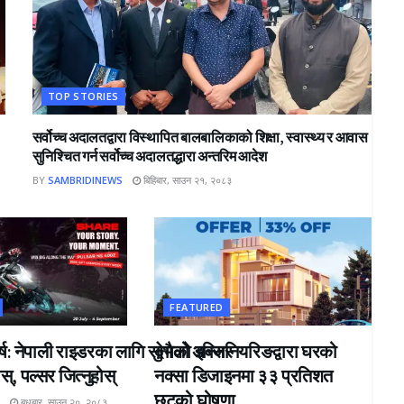
TOP STORIES
सर्वोच्च अदालतद्वारा विस्थापित बालबालिकाको शिक्षा, स्वास्थ्य र आवास
सुनिश्चित गर्न सर्वोच्च अदालतद्धारा अन्तरिम आदेश
BY
SAMBRIDINEWS
बिहिबार, साउन २१, २०८३
FEATURED
्ष: नेपाली राइडरका लागि सुनौलो अवसर
देभको इन्जिनियरिङद्वारा घरको
्, पल्सर जित्नुहोस्
नक्सा डिजाइनमा ३३ प्रतिशत
छुटको घोषणा
S
बुधबार, साउन २०, २०८३