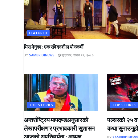
FEATURED
मिस मेनुका : एक संवेदनशील यौनकर्मी
BY
SAMBRIDINEWS
शुक्रबार, साउन २२, २०८३
TOP STORIES
TOP STORIES
अन्तर्राष्ट्रिय मापदण्डअनुसारको
पल्सरको २५ वर
लेखापरीक्षण र प्रभावकारी सुशासन
कथा सुनाउनुहोस
आजको अपरिहार्यता : अध्यक्ष
BY
SAMBRIDINEW