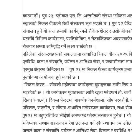
काठमाडौं। पुष २३, ग्लोकल प्रा. लि. अन्तर्गतको संस्था ग्लोकल आ
स्कूलको स्किल वीकको छैठौं संस्करण सुरु भएको छ । पुष २२ देखि
संचालन हुने यो सप्ताहव्यापी कार्यक्रमले शैक्षिक क्षेत्र र उद्योगबीचको
घटाउँदै विभिन्न कार्यशाला, प्रतियोगिता, र नेटवर्किङका अवसरमार्
रोजगार क्षमता अभिवृद्धि गर्ने लक्ष्य राखेको छ ।
पहिलेका संस्करणहरूको सफलतामा आधारित स्किल वीक २०२५ विज
प्रविधि, कला र संस्कृति, पर्यटन र आतिथ्य सेवा, र उद्यमशीलता न
प्रमुख क्षेत्रमा केन्द्रित छ । पुष २६ मा स्किल फेस्ट कार्यक्रम इम्ब
पुल्चोकमा आयोजना हुने भएको छ ।
“स्किल फेस्ट – सीपको महोत्सव” कार्यक्रम युवाहरूका लागि सिप परीक्
भइरहेको छ । यो कार्यक्रम युवाहरूका लागि खुला प्लेटफर्म हो, जहाँ
सिक्न सक्छन्। स्किल फेस्टमा आकर्षक कार्यशाला, सीप प्रदर्शनी, प
परिकार, सङ्गीत, र सीपमा आधारित मनोरञ्जन कार्यक्रम, तथा रोजग
पुष२९ मा बहुप्रतिक्षित सीईओ अनप्लग्ड फोरम सन्चालन हुनेछ । यो फोरम
भविष्यका सम्भावनाहरूका बारेमा छलफल गर्न एकै स्थानमा ल्याउनेछ
जसले कला र संस्कृति, पर्यटन र आतिथ्य सेवा, विज्ञान र प्रविधि, र