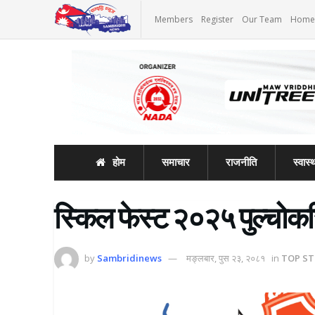
Members
Register
Our Team
Home
होम
समाचार
राजनीति
स्वास्थ
स्किल फेस्ट २०२५ पुल्चोकस्थ
by
Sambridinews
मङ्लबार, पुस २३, २०८१
in
TOP ST