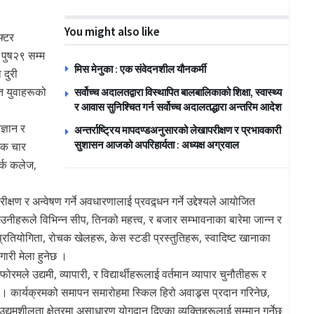
You might also like
फ्टर
 पुष२९ सम्म
मिस मेनुका : एक संवेदनशील यौनकर्मी
 दुरी
फत युवाहरूको
सर्वोच्च अदालतद्वारा विस्थापित बालबालिकाको शिक्षा, स्वास्थ्य
र आवास सुनिश्चित गर्न सर्वोच्च अदालतद्धारा अन्तरिम आदेश
्ञान र
अन्तर्राष्ट्रिय मापदण्डअनुसारको लेखापरीक्षण र प्रभावकारी
सुशासन आजको अपरिहार्यता : अध्यक्ष अग्रवाल
ामक चार
ार्क कलेज,
षण र अन्वेषण गर्ने अवधारणालाई प्रवद्र्धन गर्ने उद्देश्यले आयोजित
 उनीहरूले विभिन्न सीप, तिनको महत्त्व, र बजार सम्भावनाका बारेमा जान्न र
्रतियोगिता, रोचक खेलहरू, केस स्टडी प्रस्तुतिहरू, स्वादिष्ट खानाका
ारी मेला हुनेछ ।
ले उद्यमी, व्यापारी, र विद्यार्थीहरूलाई वर्तमान व्यापार चुनौतीहरू र
 । कार्यक्रमको समापन समारोहमा स्किल हिरो अवाड्र्स प्रदान गरिनेछ,
 उद्यमशीलता क्षेत्रमा असाधारण योगदान दिएका व्यक्तिहरूलाई सम्मान गर्नेछ