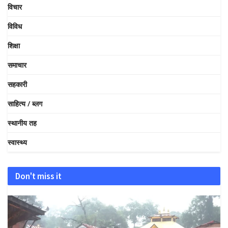
विचार
विविध
शिक्षा
समाचार
सहकारी
साहित्य / ब्लग
स्थानीय तह
स्वास्थ्य
Don't miss it