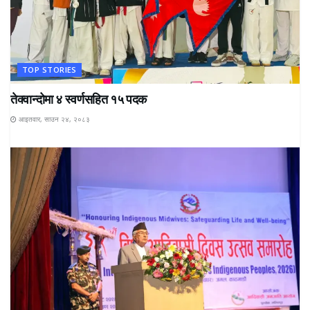
TOP STORIES
तेक्वान्दोमा ४ स्वर्णसहित १५ पदक
आइतवार, साउन २४, २०८३