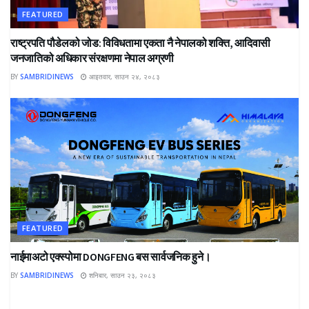
FEATURED
राष्ट्रपति पौडेलको जोड: विविधतामा एकता नै नेपालको शक्ति, आदिवासी
जनजातिको अधिकार संरक्षणमा नेपाल अग्रणी
BY
SAMBRIDINEWS
आइतवार, साउन २४, २०८३
FEATURED
नाईमाअटो एक्स्पोमा DONGFENG बस सार्वजनिक हुने।
BY
SAMBRIDINEWS
शनिबार, साउन २३, २०८३