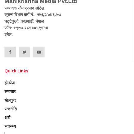
Manikrishna Media Pvt.Ltd
सम्पादक सोम प्रसाद डोटेल
सुचना विभाग दर्ता नं.: १७६२/०७६-७७
घट्टेकुलो, काठमाडौं, नेपाल
फोन: +९७७ ९८४००५९४१४
इमेल:
Quick Links
होमपेज
समाचार
खेलकुद
राजनीति
अर्थ
स्वास्थ्य