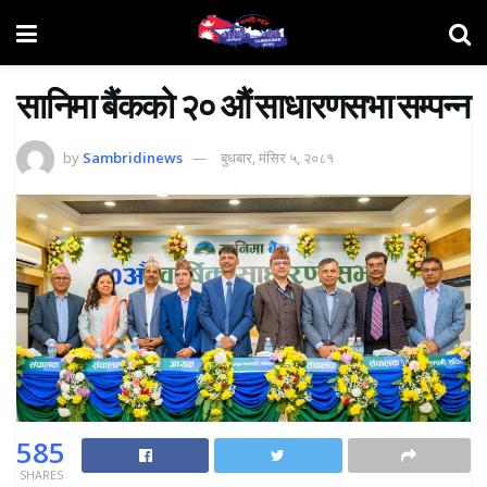
सानिमा बैंकको २० औं साधारणसभा सम्पन्न
by
Sambridinews
बुधबार, मंसिर ५, २०८१
585
SHARES