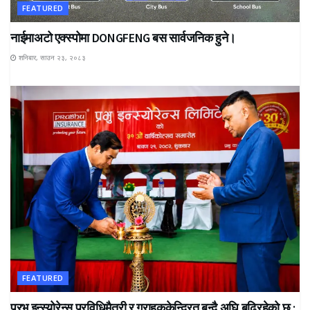
FEATURED
नाईमाअटो एक्स्पोमा DONGFENG बस सार्वजनिक हुने।
शनिबार, साउन २३, २०८३
FEATURED
प्रभु इन्स्योरेन्स प्रविधिमैत्री र ग्राहककेन्द्रित बन्दै अघि बढिरहेको छ :