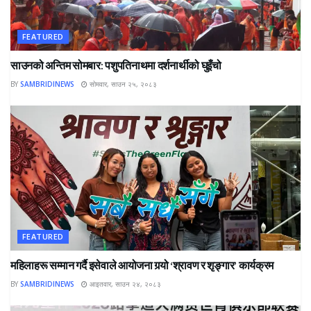
FEATURED
साउनको अन्तिम सोमबार: पशुपतिनाथमा दर्शनार्थीको घुइँचो
BY
SAMBRIDINEWS
सोमवार, साउन २५, २०८३
FEATURED
महिलाहरू सम्मान गर्दै इसेवाले आयोजना गर्‍यो ‘श्रावण र शृङ्गार’ कार्यक्रम
BY
SAMBRIDINEWS
आइतवार, साउन २४, २०८३