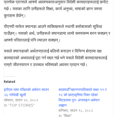
प्रत्येक प्रान्तले आफ्नो आवश्यकताअनुसार विदेशी कामदारहरूलाई छनोट
गर्छ। यसका लागि उनीहरूले शिक्षा, कार्य अनुभव, भाषाको ज्ञान जस्ता
कुराहरू हेर्छन्।
पीएनपी मार्फत क्यानडा आउने व्यक्तिहरूले स्थायी बसोबासको सुविधा
पाउँछन्। यसको अर्थ, उनीहरूले क्यानडामा लामो समयसम्म बस्न सक्छन् र
आफ्नो परिवारलाई पनि ल्याउन सक्छन्।
यसले क्यानडाको अर्थतन्त्रलाई बलियो बनाउन र विभिन्न क्षेत्रमा दक्ष
कामदारको अभावलाई पूरा गर्न मद्दत गर्छ भने यसले विदेशी कामदारहरूलाई
राम्रो जीवनयापन र उज्ज्वल भविष्यको अवसर प्रदान गर्छ।
Related
इपीएस भाषा परिक्षाको आवेदन साउन
काठमाडौँ महानगरपालिकाले कक्षा ११ र
२६ गतेदेखी खुल्दै
१२ को छात्रवृत्तिमा रिक्त रहेका
सोमवार, साउन २०, २०८२
सिटहरूमा पुनः अनलाइन आवेदन
In "TOP STORIES"
आह्वान
शनिबार, साउन १८, २०८२
In "शिक्षा"