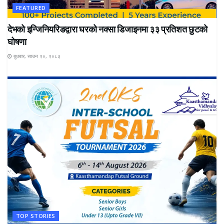
FEATURED
देभको इन्जिनियरिङद्वारा घरको नक्सा डिजाइनमा ३३ प्रतिशत छुटको
घोषणा
बुधबार, साउन २०, २०८३
TOP STORIES