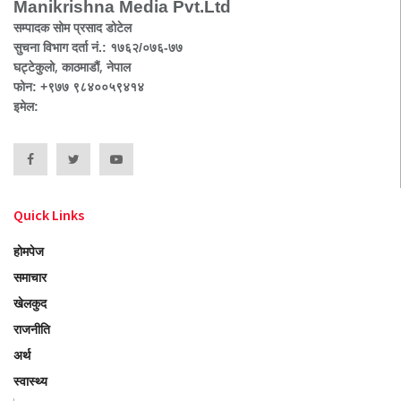
Manikrishna Media Pvt.Ltd
सम्पादक सोम प्रसाद डोटेल
सुचना विभाग दर्ता नं.: १७६२/०७६-७७
घट्टेकुलो, काठमाडौं, नेपाल
फोन: +९७७ ९८४००५९४१४
इमेल:
Quick Links
होमपेज
समाचार
खेलकुद
राजनीति
अर्थ
स्वास्थ्य