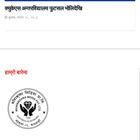
क्युकेएस अन्तरविद्यालय फुटसल भोलिदेखि
बुधबार, साउन २०, २०८३
हाम्रो बारेमा