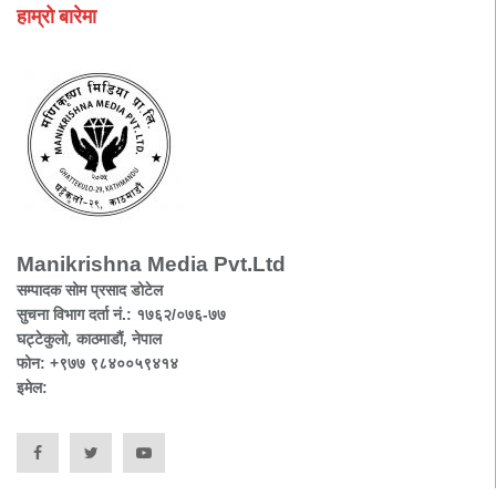
हाम्रो बारेमा
Manikrishna Media Pvt.Ltd
सम्पादक सोम प्रसाद डोटेल
सुचना विभाग दर्ता नं.: १७६२/०७६-७७
घट्टेकुलो, काठमाडौं, नेपाल
फोन: +९७७ ९८४००५९४१४
इमेल: