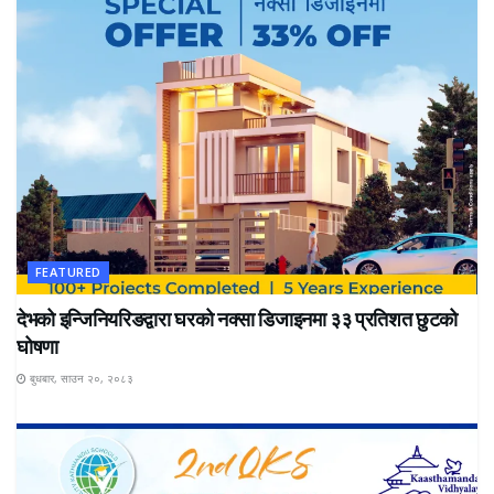
FEATURED
देभको इन्जिनियरिङद्वारा घरको नक्सा डिजाइनमा ३३ प्रतिशत छुटको
घोषणा
बुधबार, साउन २०, २०८३