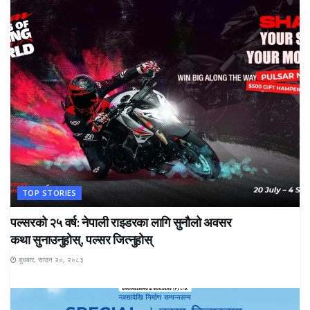
TOP STORIES
पल्सरको २५ वर्ष: नेपाली राइडरका लागि सुनौलो अवसर
कथा सुनाउनुहोस्, पल्सर जित्नुहोस्
बुधबार, साउन २०, २०८३