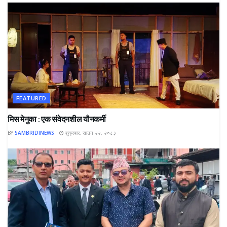
FEATURED
मिस मेनुका : एक संवेदनशील यौनकर्मी
BY
SAMBRIDINEWS
शुक्रबार, साउन २२, २०८३