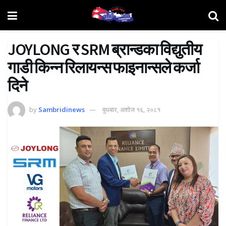
JOYLONG र SRM ब्रान्डका विद्युतीय
गाडी किन्न रिलायन्स फाइनान्सले कर्जा
दिने
by
Sambridinews
बुधबार, अशोज १६, २०८१