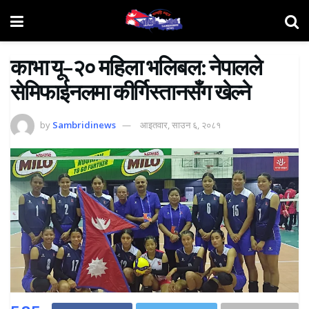
काभा यू–२० महिला भलिबल: नेपालले
सेमिफाईनलमा कीर्गिस्तानसँग खेल्ने
by
Sambridinews
आइतवार, साउन ६, २०८१