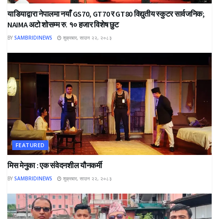
याडियाद्वारा नेपालमा नयाँ GS70, GT70 र GT80 विद्युतीय स्कुटर सार्वजनिक;
NAIMA अटो शोसम्म रु. १० हजार विशेष छुट
BY
SAMBRIDINEWS
शुक्रबार, साउन २२, २०८३
FEATURED
मिस मेनुका : एक संवेदनशील यौनकर्मी
BY
SAMBRIDINEWS
शुक्रबार, साउन २२, २०८३