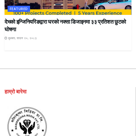
FEATURED
देभको इन्जिनियरिङद्वारा घरको नक्सा डिजाइनमा ३३ प्रतिशत छुटको
घोषणा
बुधबार, साउन २०, २०८३
हाम्रो बारेमा