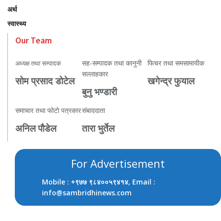
अर्थ
स्वास्थ्य
Our Team
सह-सम्पादक तथा कानुनी
फिचर तथा समसामायीक
अध्यक्ष तथा सम्पादक
सल्लाहकार
सोम प्रसाद डोटेल
खगेन्द्र फुयाल
बुनु भण्डारी
समाचार तथा फोटो पत्रकार
संबाददाता
अनिल पौडेल
तारा भुर्तेल
For Advertisement
Mobile :
, Email :
+९७७ ९८४००५९४१४
info@sambridhinews.com