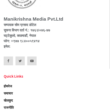
Manikrishna Media Pvt.Ltd
सम्पादक सोम प्रसाद डोटेल
सुचना विभाग दर्ता नं.: १७६२/०७६-७७
घट्टेकुलो, काठमाडौं, नेपाल
फोन: +९७७ ९८४००५९४१४
इमेल:
Quick Links
होमपेज
समाचार
खेलकुद
राजनीति