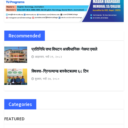
Recommended
प्रतिनिधि सभा विघटन असंवैधानिकः नेकपा एमाले
आइतवार, भदौ २९, २०८२
क्विक्स–ग्रिनल्यान्ड बास्केटबलमा ६८ टिम
बुधबार, भदौ २७, २०८०
Categories
FEATURED