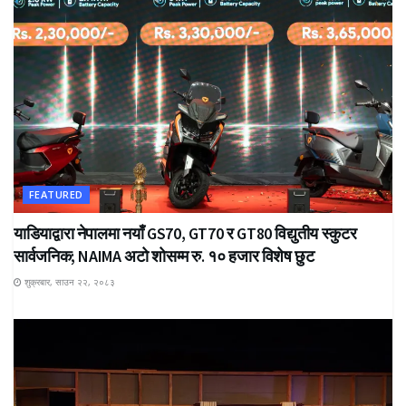
FEATURED
याडियाद्वारा नेपालमा नयाँ GS70, GT70 र GT80 विद्युतीय स्कुटर
सार्वजनिक; NAIMA अटो शोसम्म रु. १० हजार विशेष छुट
शुक्रबार, साउन २२, २०८३