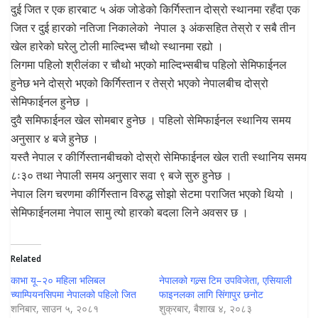
दुई जित र एक हारबाट ५ अंक जोडेको किर्गिस्तान दोस्रो स्थानमा रहँदा एक
जित र दुई हारको नतिजा निकालेको नेपाल ३ अंकसहित तेस्रो र सबै तीन
खेल हारेको घरेलु टोली माल्दिभ्स चौथो स्थानमा रह्यो ।
लिगमा पहिलो श्रीलंका र चौथो भएको माल्दिभ्सबीच पहिलो सेमिफाईनल
हुनेछ भने दोस्रो भएको किर्गिस्तान र तेस्रो भएको नेपालबीच दोस्रो
सेमिफाईनल हुनेछ ।
दुवै समिफाईनल खेल सोमबार हुनेछ । पहिलो सेमिफाईनल स्थानिय समय
अनुसार ४ बजे हुनेछ ।
यस्तै नेपाल र कीर्गिस्तानबीचको दोस्रो सेमिफाईनल खेल राती स्थानिय समय
८ः३० तथा नेपाली समय अनुसार सवा ९ बजे सुरु हुनेछ ।
नेपाल लिग चरणमा कीर्गिस्तान विरुद्ध सोझो सेटमा पराजित भएको थियो ।
सेमिफाईनलमा नेपाल सामु त्यो हारको बदला लिने अवसर छ ।
Related
काभा यू–२० महिला भलिबल
नेपालको गल्र्स टिम उपविजेता, एसियाली
च्याम्पियनसिपमा नेपालको पहिलो जित
फाइनलका लागि सिंगापुर छनोट
शनिबार, साउन ५, २०८१
शुक्रबार, बैशाख ४, २०८३