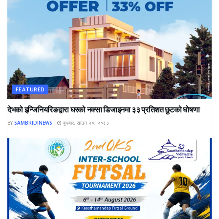
FEATURED
देभको इन्जिनियरिङद्वारा घरको नक्सा डिजाइनमा ३३ प्रतिशत छुटको घोषणा
BY
SAMBRIDINEWS
बुधबार, साउन २०, २०८३