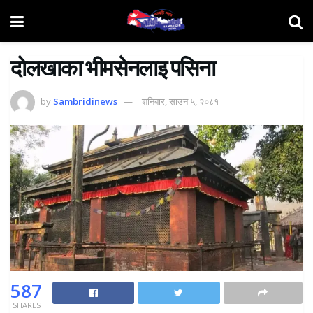
दोलखाका भीमसेनलाइ पसिना
by
Sambridinews
शनिबार, साउन ५, २०८१
587
SHARES