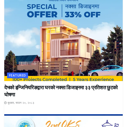
FEATURED
देभको इन्जिनियरिङद्वारा घरको नक्सा डिजाइनमा ३३ प्रतिशत छुटको
घोषणा
बुधबार, साउन २०, २०८३