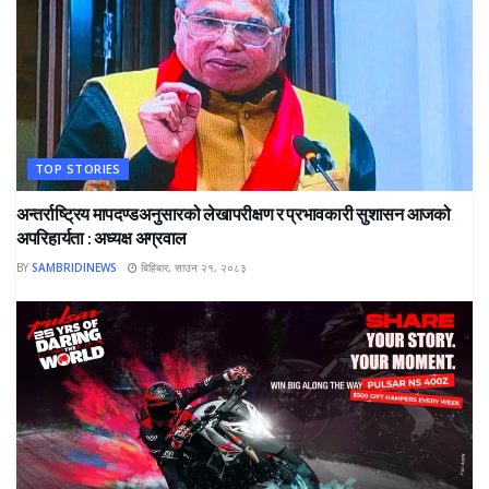
TOP STORIES
अन्तर्राष्ट्रिय मापदण्डअनुसारको लेखापरीक्षण र प्रभावकारी सुशासन आजको
अपरिहार्यता : अध्यक्ष अग्रवाल
BY
SAMBRIDINEWS
बिहिबार, साउन २१, २०८३