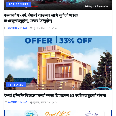
TOP STORIES
पल्सरको २५ वर्ष: नेपाली राइडरका लागि सुनौलो अवसर
कथा सुनाउनुहोस्, पल्सर जित्नुहोस्
BY
SAMBRIDINEWS
बुधबार, साउन २०, २०८३
FEATURED
देभको इन्जिनियरिङद्वारा घरको नक्सा डिजाइनमा ३३ प्रतिशत छुटको घोषणा
BY
SAMBRIDINEWS
बुधबार, साउन २०, २०८३