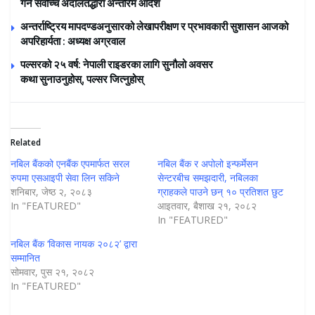
गर्न सर्वोच्च अदालतद्धारा अन्तरिम आदेश
अन्तर्राष्ट्रिय मापदण्डअनुसारको लेखापरीक्षण र प्रभावकारी सुशासन आजको
अपरिहार्यता : अध्यक्ष अग्रवाल
पल्सरको २५ वर्ष: नेपाली राइडरका लागि सुनौलो अवसर
कथा सुनाउनुहोस्, पल्सर जित्नुहोस्
Related
नबिल बैंकको एनबैंक एपमार्फत सरल
नबिल बैंक र अपोलो इन्फर्मेसन
रुपमा एसआइपी सेवा लिन सकिने
सेन्टरबीच समझदारी, नबिलका
शनिबार, जेष्ठ २, २०८३
ग्राहकले पाउने छन् १० प्रतिशत छुट
In "FEATURED"
आइतवार, बैशाख २१, २०८२
In "FEATURED"
नबिल बैंक ‘विकास नायक २०८२’ द्वारा
सम्मानित
सोमवार, पुस २१, २०८२
In "FEATURED"