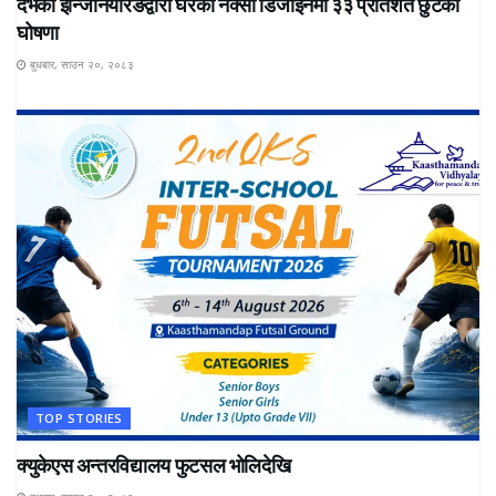
देभको इन्जिनियरिङद्वारा घरको नक्सा डिजाइनमा ३३ प्रतिशत छुटको
घोषणा
बुधबार, साउन २०, २०८३
TOP STORIES
क्युकेएस अन्तरविद्यालय फुटसल भोलिदेखि