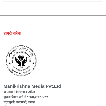
हाम्रो बारेमा
Manikrishna Media Pvt.Ltd
सम्पादक सोम प्रसाद डोटेल
सुचना विभाग दर्ता नं.: १७६२/०७६-७७
घट्टेकुलो, काठमाडौं, नेपाल