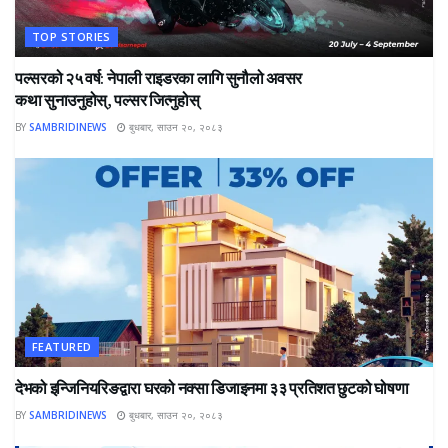
TOP STORIES
पल्सरको २५ वर्ष: नेपाली राइडरका लागि सुनौलो अवसर
कथा सुनाउनुहोस्, पल्सर जित्नुहोस्
BY
SAMBRIDINEWS
बुधबार, साउन २०, २०८३
FEATURED
देभको इन्जिनियरिङद्वारा घरको नक्सा डिजाइनमा ३३ प्रतिशत छुटको घोषणा
BY
SAMBRIDINEWS
बुधबार, साउन २०, २०८३