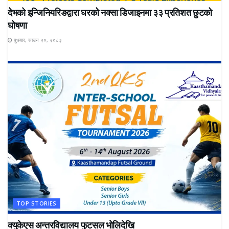
देभको इन्जिनियरिङद्वारा घरको नक्सा डिजाइनमा ३३ प्रतिशत छुटको
घोषणा
बुधबार, साउन २०, २०८३
TOP STORIES
क्युकेएस अन्तरविद्यालय फुटसल भोलिदेखि