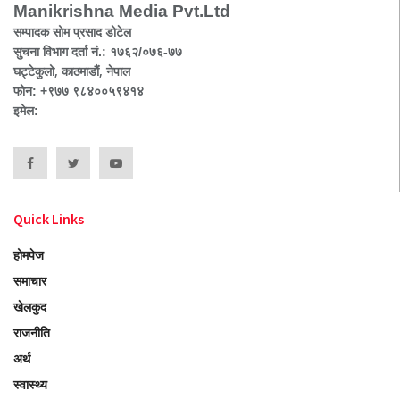
Manikrishna Media Pvt.Ltd
सम्पादक सोम प्रसाद डोटेल
सुचना विभाग दर्ता नं.: १७६२/०७६-७७
घट्टेकुलो, काठमाडौं, नेपाल
फोन: +९७७ ९८४००५९४१४
इमेल:
Quick Links
होमपेज
समाचार
खेलकुद
राजनीति
अर्थ
स्वास्थ्य