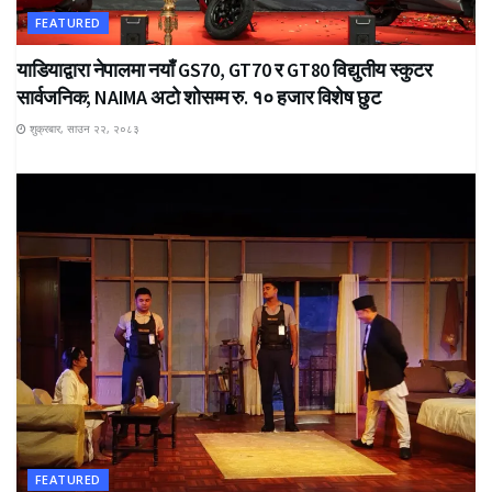
FEATURED
याडियाद्वारा नेपालमा नयाँ GS70, GT70 र GT80 विद्युतीय स्कुटर
सार्वजनिक; NAIMA अटो शोसम्म रु. १० हजार विशेष छुट
शुक्रबार, साउन २२, २०८३
FEATURED