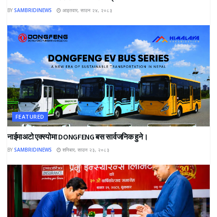
BY
SAMBRIDINEWS
आइतवार, साउन २४, २०८३
FEATURED
नाईमाअटो एक्स्पोमा DONGFENG बस सार्वजनिक हुने।
BY
SAMBRIDINEWS
शनिबार, साउन २३, २०८३