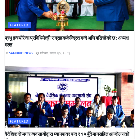
FEATURED
प्रभु इन्स्योरेन्स प्रविधिमैत्री र ग्राहककेन्द्रित बन्दै अघि बढिरहेको छ : अध्यक्ष
मल्ल
BY
SAMBRIDINEWS
शनिबार, साउन २३, २०८३
FEATURED
वैदेशिक रोजगार व्यवसायीद्वारा म्यानपावर बन्द र १५ बुँदे मागसहित आन्दोलनको