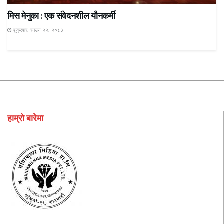
मिस मेनुका : एक संवेदनशील यौनकर्मी
शुक्रबार, साउन २२, २०८३
हाम्रो बारेमा