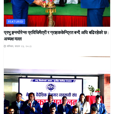
FEATURED
प्रभु इन्स्योरेन्स प्रविधिमैत्री र ग्राहककेन्द्रित बन्दै अघि बढिरहेको छ :
अध्यक्ष मल्ल
शनिबार, साउन २३, २०८३