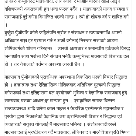
उनिहरु कम्युनिस्ट माक्र्सवादी, लेनिनवादी र माओविचारको खोल ओढ्ने
दक्षिणपन्थी अवसरवादी हुन भन्दा फरक पर्दैन । माक्र्सवादले मानव सभ्यता र
समाजलाई दुई वर्गमा विभाजित भएको मान्छ । त्यो हो शोषक वर्ग र शाषित वर्ग
।
बुर्जुवा पुँजीपति वर्गले जहिलेपनि स्रोत र संसाधन र उत्पादनमाथि आफ्नो
अधिकार राख्न हर प्रयास गर्छ र अर्को वर्गलाई निरन्तर सत्ताको आडमा
शोषितवर्गको शोषण गरिरहन्छ । त्यस्तो अत्यचार र अमानवीय हर्कतको विरुद्ध
जनपक्षीय साथ भरोसा दिने संगठन भनेकै कम्युनिस्ट माक्र्सवादी विचारक दल
हो । तर नेपालको वर्तमान अवस्था त्यस्तौ छैन ।
माक्र्सवाद पुँजीवादको प्रारम्भिक अवस्थामा विकसित भएको विचार सिद्धान्त
हो । द्वन्द्वात्मक तथा ऐतिहासिक भौतिकवाद अतिरिक्त मुल्यको सिद्धान्त
वर्गसङघर्ष तथा इतिहासमा बल प्रयोगको भुमिका र वैज्ञानिक समाजवाद हुदै
साम्यवाद यसका आधारभूत मान्यता हुन । प्राकृतिक समाज चिन्तन
राज्यव्यवस्था आदि बारेमा कार्ल माक्र्स र फेडरिक एङगेल्सले महानखोज र
प्रयोग द्धारा निकालेको वैज्ञानिक तथ क्रान्तिकारी विचार र सिद्धान्त एवं
व्यवहारको सयुक्त योगलाई नै माक्र्सवाद भनिन्छ । संशोधनवादीहरुले
माक्र्सवादलाई भ्रष्टीकरण गर्दे माक्र्सवाद, लेनिनवाद र माओविचारप्रति भिषण