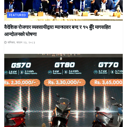
FEATURED
वैदेशिक रोजगार व्यवसायीद्वारा म्यानपावर बन्द र १५ बुँदे मागसहित
आन्दोलनको घोषणा
शनिबार, साउन २३, २०८३