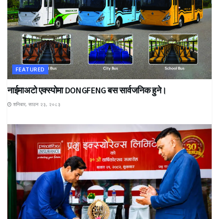
FEATURED
नाईमाअटो एक्स्पोमा DONGFENG बस सार्वजनिक हुने।
शनिबार, साउन २३, २०८३