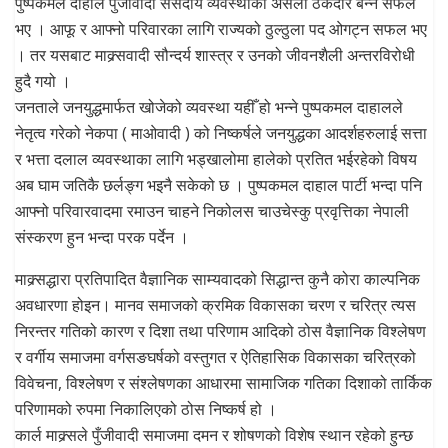
पुष्पकमल दाहाल पुँजीवादी संसदीय व्यवस्थाको असली ठेकेदार बन्न सफल
भए । आफू र आफ्नो परिवारका लागि राज्यको ठुल्ठुला पद ओगट्न सफल भए
। तर यसबाट माक्र्सवादी सौन्दर्य शास्त्र र उनको जीवनशैली अन्तरविरोधी
हुदै गयो ।
जनताले जनयुद्धमार्फत खोजेको व्यवस्था यहीँ हो भन्ने पुष्पकमल दाहालले
नेतृत्व गरेको नेकपा ( माओवादी ) को निष्कर्षले जनयुद्धका आदर्शहरुलाई सत्ता
र भत्ता दलाल व्यवस्थाका लागि भड्खालोमा हालेको प्रतित भईरहेको विषय
अब घाम जतिकै छर्लङ्ग भइनै सकेको छ । पुष्पकमल दाहाल पार्टी भन्दा पनि
आफ्नो परिवारवादमा रमाउन चाहने निकोलस चाउचेस्कु प्रवृत्तिका नेपाली
संस्करण हुन भन्दा परक पर्देन ।
माक्र्सद्धारा प्रतिपादित वैज्ञानिक साम्यवादको सिद्धान्त कुनै कोरा काल्पनिक
अवधारणा होइन। मानव समाजको क्रमिक विकासका चरण र चरित्र त्यस
निरन्तर गतिको कारण र दिशा तथा परिणाम आदिको ठोस वैज्ञानिक विश्लेषण
र वर्गीय समाजमा वर्गसङघर्षको वस्तुगत र ऐतिहासिक विकासका चरित्रको
विवेचना, विश्लेषण र संश्लेषणका आधारमा सामाजिक गतिका दिशाको तार्किक
परिणामको रुपमा निकालिएको ठोस निष्कर्ष हो ।
कार्ल माक्र्सले पुँजीवादी समाजमा दमन र शोषणको विशेष स्थान रहेको हुन्छ