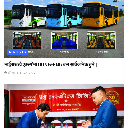
FEATURED
नाईमाअटो एक्स्पोमा DONGFENG बस सार्वजनिक हुने।
शनिबार, साउन २३, २०८३