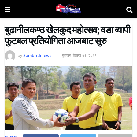
बुढानीलकण्ठ खेलकुद महोत्सव; वडा व्यापी
फुटबल प्रतियोगिता आजबाट सुरु
by
Sambridinews
बुधबार, बैशाख १९, २०८१