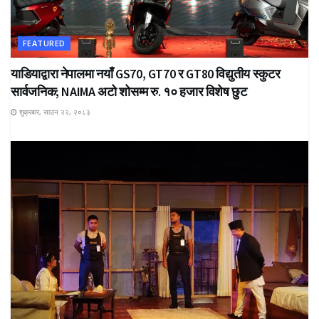
FEATURED
याडियाद्वारा नेपालमा नयाँ GS70, GT70 र GT80 विद्युतीय स्कुटर
सार्वजनिक; NAIMA अटो शोसम्म रु. १० हजार विशेष छुट
शुक्रबार, साउन २२, २०८३