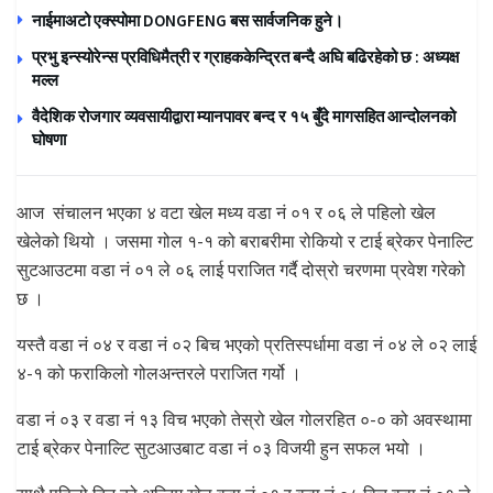
नाईमाअटो एक्स्पोमा DONGFENG बस सार्वजनिक हुने।
प्रभु इन्स्योरेन्स प्रविधिमैत्री र ग्राहककेन्द्रित बन्दै अघि बढिरहेको छ : अध्यक्ष
मल्ल
वैदेशिक रोजगार व्यवसायीद्वारा म्यानपावर बन्द र १५ बुँदे मागसहित आन्दोलनको
घोषणा
आज संचालन भएका ४ वटा खेल मध्य वडा नं ०१ र ०६ ले पहिलो खेल
खेलेको थियो । जसमा गोल १-१ को बराबरीमा रोकियो र टाई ब्रेकर पेनाल्टि
सुटआउटमा वडा नं ०१ ले ०६ लाई पराजित गर्दै दोस्रो चरणमा प्रवेश गरेको
छ ।
यस्तै वडा नं ०४ र वडा नं ०२ बिच भएको प्रतिस्पर्धामा वडा नं ०४ ले ०२ लाई
४-१ को फराकिलो गोलअन्तरले पराजित गर्यो ।
वडा नं ०३ र वडा नं १३ विच भएको तेस्रो खेल गोलरहित ०-० को अवस्थामा
टाई ब्रेकर पेनाल्टि सुटआउबाट वडा नं ०३ विजयी हुन सफल भयो ।