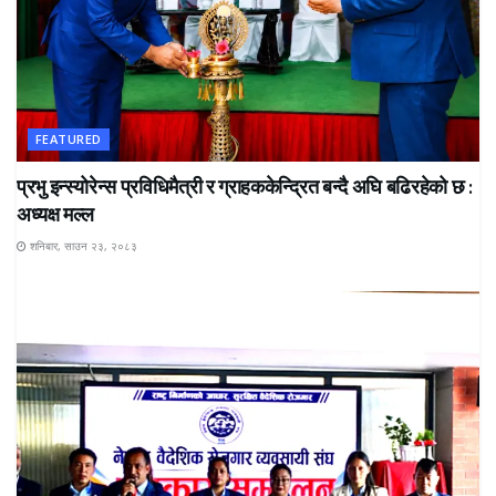
FEATURED
प्रभु इन्स्योरेन्स प्रविधिमैत्री र ग्राहककेन्द्रित बन्दै अघि बढिरहेको छ :
अध्यक्ष मल्ल
शनिबार, साउन २३, २०८३