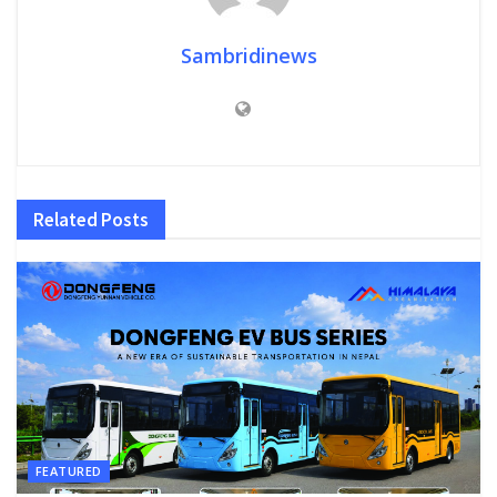
Sambridinews
Related
Posts
FEATURED