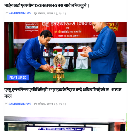
नाईमाअटो एक्स्पोमा DONGFENG बस सार्वजनिक हुने।
BY
SAMBRIDINEWS
शनिबार, साउन २३, २०८३
FEATURED
प्रभु इन्स्योरेन्स प्रविधिमैत्री र ग्राहककेन्द्रित बन्दै अघि बढिरहेको छ : अध्यक्ष
मल्ल
BY
SAMBRIDINEWS
शनिबार, साउन २३, २०८३