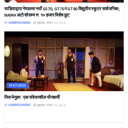
याडियाद्वारा नेपालमा नयाँ GS70, GT70 र GT80 विद्युतीय स्कुटर सार्वजनिक;
NAIMA अटो शोसम्म रु. १० हजार विशेष छुट
BY
SAMBRIDINEWS
शुक्रबार, साउन २२, २०८३
FEATURED
मिस मेनुका : एक संवेदनशील यौनकर्मी
BY
SAMBRIDINEWS
शुक्रबार, साउन २२, २०८३