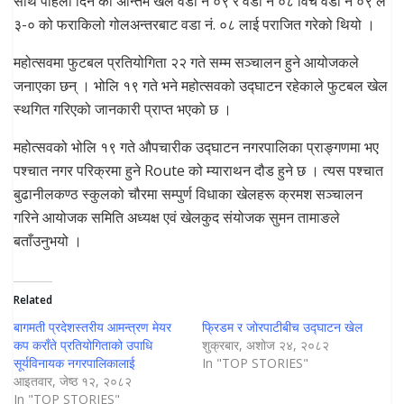
साथै पहिलो दिन को अन्तिम खेल वडा नं ०९ र वडा नं ०८ विच वडा नं ०९ ले
३-० को फराकिलो गोलअन्तरबाट वडा नं. ०८ लाई पराजित गरेको थियो ।
महोत्सवमा फुटबल प्रतियोगिता २२ गते सम्म सञ्चालन हुने आयोजकले
जनाएका छन् । भोलि १९ गते भने महोत्सवको उद्घाटन रहेकाले फुटबल खेल
स्थगित गरिएको जानकारी प्राप्त भएको छ ।
महोत्सवको भोलि १९ गते औपचारीक उद्घाटन नगरपालिका प्राङ्गणमा भए
पश्चात नगर परिक्रमा हुने Route को म्याराथन दौड हुने छ । त्यस पश्चात
बुढानीलकण्ठ स्कुलको चौरमा सम्पुर्ण विधाका खेलहरू क्रमश सञ्चालन
गरिने आयोजक समिति अध्यक्ष एवं खेलकुद संयोजक सुमन तामाङले
बताँउनुभयो ।
Related
बागमती प्रदेशस्तरीय आमन्त्रण मेयर
फ्रिडम र जोरपाटीबीच उद्घाटन खेल
कप कराँते प्रतियोगिताको उपाधि
शुक्रबार, अशोज २४, २०८२
सूर्यविनायक नगरपालिकालाई
In "TOP STORIES"
आइतवार, जेष्ठ १२, २०८२
In "TOP STORIES"