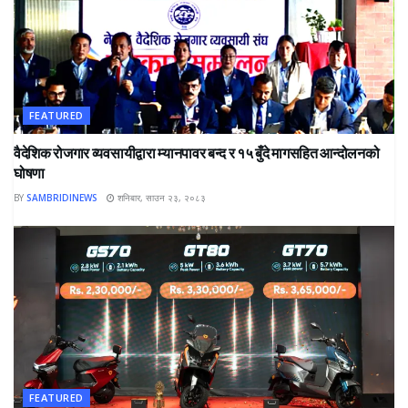
FEATURED
वैदेशिक रोजगार व्यवसायीद्वारा म्यानपावर बन्द र १५ बुँदे मागसहित आन्दोलनको
घोषणा
BY
SAMBRIDINEWS
शनिबार, साउन २३, २०८३
FEATURED