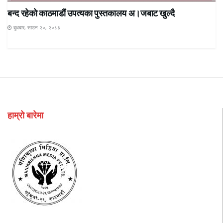
बन्द रहेकाे काठमाडाैं उपत्यका पुस्तकालय अ।जबाट खुल्दै
बुधबार, साउन २०, २०८३
हाम्रो बारेमा