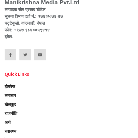
Manikrishna Media Pvt.Ltd
सम्पादक सोम प्रसाद डोटेल
सुचना विभाग दर्ता नं.: १७६२/०७६-७७
घट्टेकुलो, काठमाडौं, नेपाल
फोन: +९७७ ९८४००५९४१४
इमेल:
Quick Links
होमपेज
समाचार
खेलकुद
राजनीति
अर्थ
स्वास्थ्य