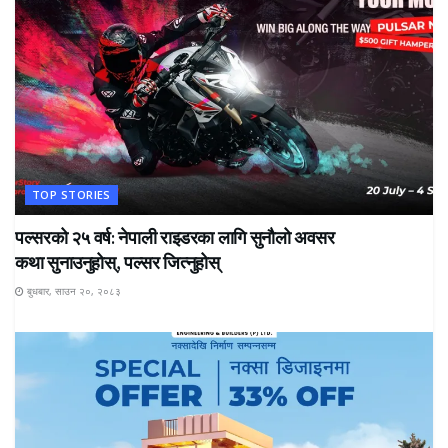
TOP STORIES
पल्सरको २५ वर्ष: नेपाली राइडरका लागि सुनौलो अवसर
कथा सुनाउनुहोस्, पल्सर जित्नुहोस्
बुधबार, साउन २०, २०८३