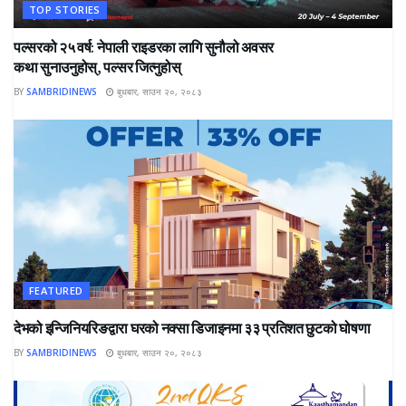
TOP STORIES
पल्सरको २५ वर्ष: नेपाली राइडरका लागि सुनौलो अवसर
कथा सुनाउनुहोस्, पल्सर जित्नुहोस्
BY
SAMBRIDINEWS
बुधबार, साउन २०, २०८३
FEATURED
देभको इन्जिनियरिङद्वारा घरको नक्सा डिजाइनमा ३३ प्रतिशत छुटको घोषणा
BY
SAMBRIDINEWS
बुधबार, साउन २०, २०८३