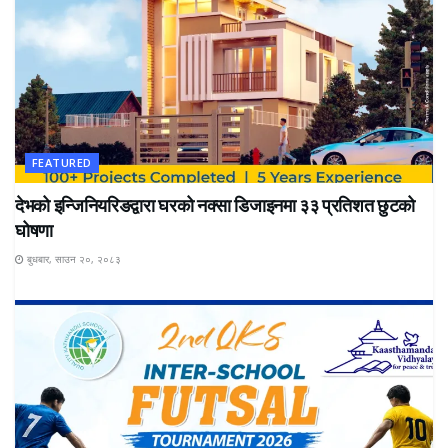
FEATURED
देभको इन्जिनियरिङद्वारा घरको नक्सा डिजाइनमा ३३ प्रतिशत छुटको
घोषणा
बुधबार, साउन २०, २०८३