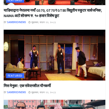
FEATURED
याडियाद्वारा नेपालमा नयाँ GS70, GT70 र GT80 विद्युतीय स्कुटर सार्वजनिक;
NAIMA अटो शोसम्म रु. १० हजार विशेष छुट
BY
SAMBRIDINEWS
शुक्रबार, साउन २२, २०८३
FEATURED
मिस मेनुका : एक संवेदनशील यौनकर्मी
BY
SAMBRIDINEWS
शुक्रबार, साउन २२, २०८३