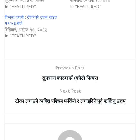
शुक्रबार, भदौ ३१, २०७९
सोमवार, कार्तिक ६, २०८०
In "FEATURED"
In "FEATURED"
विजया दशमी : टीकाको उत्तम साइत
११ः५३ बजे
बिहिबार, अशोज १६, २०८२
In "FEATURED"
Previous Post
सुनसान काठमाडौं (फाेटाे फिचर)
Next Post
टीका लगाउने व्यक्ति पश्चिम फर्किने र लगाइदिने पूर्व फर्किनु उत्तम