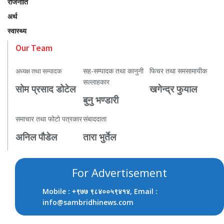
राजनीति
अर्थ
स्वास्थ्य
Our Team
सह-सम्पादक तथा कानुनी
फिचर तथा समसामायीक
अध्यक्ष तथा सम्पादक
सल्लाहकार
सोम प्रसाद डोटेल
खगेन्द्र फुयाल
बुनु भण्डारी
समाचार तथा फोटो पत्रकार
संबाददाता
अनिल पौडेल
तारा भुर्तेल
For Advertisement
Mobile :
, Email :
+९७७ ९८४००५९४१४
info@sambridhinews.com