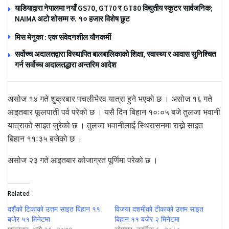
याडियाद्वारा नेपालमा नयाँ GS70, GT70 र GT80 विद्युतीय स्कुटर सार्वजनिक;
NAIMA अटो शोसम्म रु. १० हजार विशेष छुट
मिस मेनुका : एक संवेदनशील यौनकर्मी
सर्वोच्च अदालतद्वारा विस्थापित बालबालिकाको शिक्षा, स्वास्थ्य र आवास सुनिश्चित
गर्न सर्वोच्च अदालतद्धारा अन्तरिम आदेश
असोज १४ गते शुक्रबार पचलीभैरव यात्रा हुने भएको छ । असोज १६ गते
आइतबार फूलपाती पर्व परेको छ । यसै दिन बिहान १०ः०५ बजे तुलजा भवानी
यात्राको साइत जुरेको छ । तुलजा भवानीलाई स्थिरासनमा राख्ने साइत
बिहान ११ः३५ बजेको छ ।
असोज २३ गते आइतबार कोजाग्रत पूर्णिमा परेको छ ।
Related
दशैंको टिकाकाे उत्तम साइत बिहान ११
विजया दशमीको टीकाको उत्तम साइत
बजेर ५१ मिनेटमा
बिहान ११ बजेर २ मिनेटमा