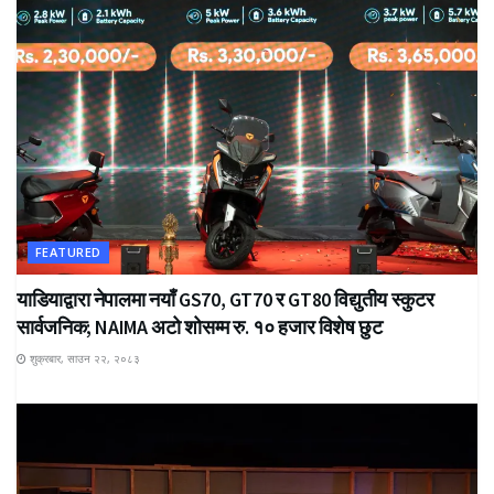
FEATURED
याडियाद्वारा नेपालमा नयाँ GS70, GT70 र GT80 विद्युतीय स्कुटर
सार्वजनिक; NAIMA अटो शोसम्म रु. १० हजार विशेष छुट
शुक्रबार, साउन २२, २०८३