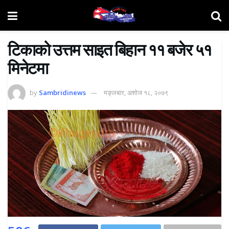
टिकाको उत्तम साइत बिहान ११ बजेर ५१
मिनेटमा
by
Sambridinews
मङ्लबार, अशोज १८, २०७९