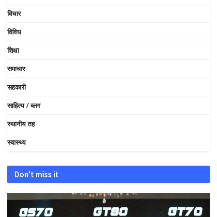
विचार
विविध
शिक्षा
समाचार
सहकारी
साहित्य / ब्लग
स्थानीय तह
स्वास्थ्य
Don't miss it