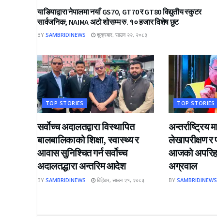
याडियाद्वारा नेपालमा नयाँ GS70, GT70 र GT80 विद्युतीय स्कुटर
सार्वजनिक; NAIMA अटो शोसम्म रु. १० हजार विशेष छुट
BY
SAMBRIDINEWS
शुक्रबार, साउन २२, २०८३
TOP STORIES
TOP STORIES
सर्वोच्च अदालतद्वारा विस्थापित
अन्तर्राष्ट्रि
बालबालिकाको शिक्षा, स्वास्थ्य र
लेखापरीक्षण र
आवास सुनिश्चित गर्न सर्वोच्च
आजको अपरिहार्
अदालतद्धारा अन्तरिम आदेश
अग्रवाल
BY
SAMBRIDINEWS
बिहिबार, साउन २१, २०८३
BY
SAMBRIDINEW