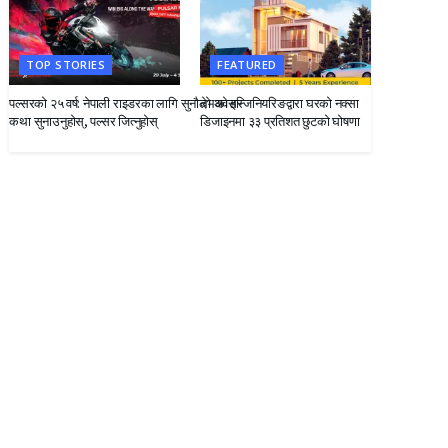
TOP STORIES
FEATURED
पल्सरको २५ वर्ष: नेपाली राइडरका लागि सुनौलो अवसर
देभको इन्जिनियरिङद्वारा घरको नक्सा
कथा सुनाउनुहोस्, पल्सर जित्नुहोस्
डिजाइनमा ३३ प्रतिशत छुटको घोषणा
सुनौलो अवसर