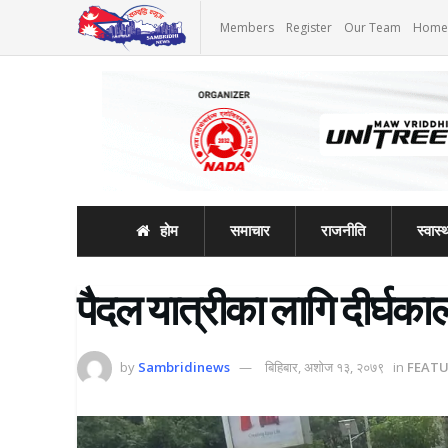
Members
Register
Our Team
Home
होम
समाचार
राजनीति
स्वास्थ
पैदल यात्रीका लागि दीर्घका
by
Sambridinews
बिहिबार, अशोज १३, २०७९
in
FEAT