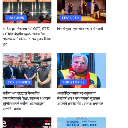
FEATURED
FEATURED
याडियाद्वारा नेपालमा नयाँ GS70, GT70
मिस मेनुका : एक संवेदनशील यौनकर्मी
र GT80 विद्युतीय स्कुटर सार्वजनिक;
NAIMA अटो शोसम्म रु. १० हजार विशेष
छुट
TOP STORIES
TOP STORIES
सर्वोच्च अदालतद्वारा विस्थापित
अन्तर्राष्ट्रिय मापदण्डअनुसारको
बालबालिकाको शिक्षा, स्वास्थ्य र आवास
लेखापरीक्षण र प्रभावकारी सुशासन
सुनिश्चित गर्न सर्वोच्च अदालतद्धारा
आजको अपरिहार्यता : अध्यक्ष अग्रवाल
अन्तरिम आदेश