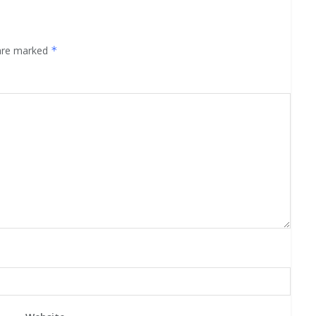
 are marked
*