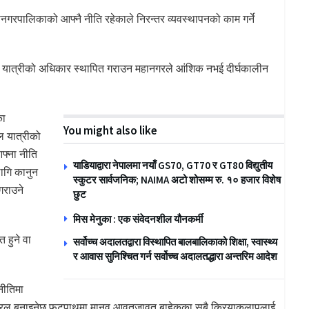
गरपालिकाको आफ्नै नीति रहेकाले निरन्तर व्यवस्थापनको काम गर्ने
ैदल यात्रीको अधिकार स्थापित गराउन महानगरले आंशिक नभई दीर्घकालीन
का
You might also like
ल यात्रीको
फ्ना नीति
याडियाद्वारा नेपालमा नयाँ GS70, GT70 र GT80 विद्युतीय
लागि कानुन
स्कुटर सार्वजनिक; NAIMA अटो शोसम्म रु. १० हजार विशेष
गराउने
छुट
मिस मेनुका : एक संवेदनशील यौनकर्मी
 हुने वा
सर्वोच्च अदालतद्वारा विस्थापित बालबालिकाको शिक्षा, स्वास्थ्य
र आवास सुनिश्चित गर्न सर्वोच्च अदालतद्धारा अन्तरिम आदेश
नीतिमा
रल बनाइनेछ,फुटपाथमा मानव आवतजावत बाहेकका सबै क्रियाकलापलाई