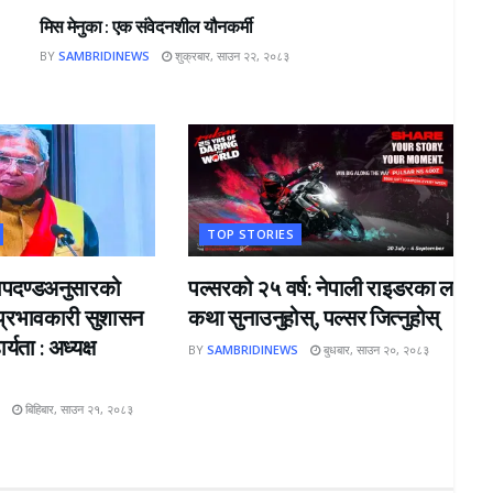
मिस मेनुका : एक संवेदनशील यौनकर्मी
BY
SAMBRIDINEWS
शुक्रबार, साउन २२, २०८३
TOP STORIES
य मापदण्डअनुसारको
पल्सरको २५ वर्ष: नेपाली राइडरका लागि 
 प्रभावकारी सुशासन
कथा सुनाउनुहोस्, पल्सर जित्नुहोस्
यता : अध्यक्ष
BY
SAMBRIDINEWS
बुधबार, साउन २०, २०८३
S
बिहिबार, साउन २१, २०८३