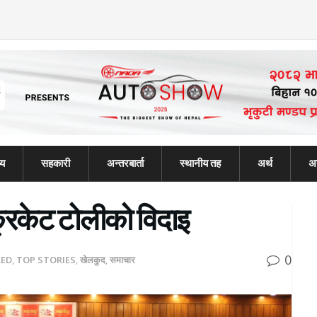
्य
सहकारी
अन्तरबार्ता
स्थानीय तह
अर्थ
अन
रिकेट टोलीको विदाइ
0
RED
,
TOP STORIES
,
खेलकुद
,
समाचार