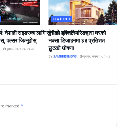
FEATURED
्ष: नेपाली राइडरका लागि सुनौलो अवसर
देभको इन्जिनियरिङद्वारा घरको
्, पल्सर जित्नुहोस्
नक्सा डिजाइनमा ३३ प्रतिशत
छुटको घोषणा
S
बुधबार, साउन २०, २०८३
BY
SAMBRIDINEWS
बुधबार, साउन २०, २०८३
 are marked
*