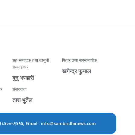
सह-सम्पादक तथा कानुनी
फिचर तथा समसामायीक
सल्लाहकार
खगेन्द्र फुयाल
बुनु भण्डारी
ार
संबाददाता
तारा भुर्तेल
, Email : info@sambridhinews.com
९८४००५९४१४