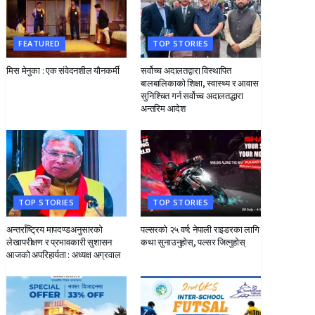
FEATURED
TOP STORIES
मिस मेनुका : एक संवेदनशील यौनकर्मी
सर्वोच्च अदालतद्वारा विस्थापित
बालबालिकाको शिक्षा, स्वास्थ्य र आवास
सुनिश्चित गर्न सर्वोच्च अदालतद्धारा
अन्तरिम आदेश
TOP STORIES
TOP STORIES
अन्तर्राष्ट्रिय मापदण्डअनुसारको
पल्सरको २५ वर्ष: नेपाली राइडरका लागि सुनौलो अवसर
लेखापरीक्षण र प्रभावकारी सुशासन
कथा सुनाउनुहोस्, पल्सर जित्नुहोस्
आजको अपरिहार्यता : अध्यक्ष अग्रवाल