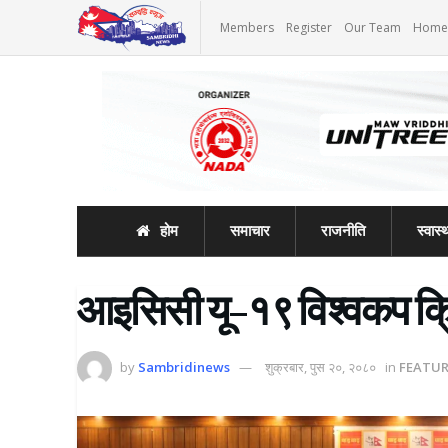
Members
Register
Our Team
Home
होम
समाचार
राजनीति
स्वास्थ
आइसिसी यू–१९ विश्वकप क्
by
Sambridinews
शुक्रबार, पुस २०, २०८०
in
FEATU