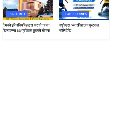
FEATURED
TOP STORIES
देभको इन्जिनियरिङद्वारा घरको नक्सा
क्युकेएस अन्तरविद्यालय फुटसल
डिजाइनमा ३३ प्रतिशत छुटको घोषणा
भोलिदेखि