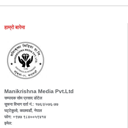
हाम्रो बारेमा
Manikrishna Media Pvt.Ltd
सम्पादक सोम प्रसाद डोटेल
सुचना विभाग दर्ता नं.: १७६२/०७६-७७
घट्टेकुलो, काठमाडौं, नेपाल
फोन: +९७७ ९८४००५९४१४
इमेल: