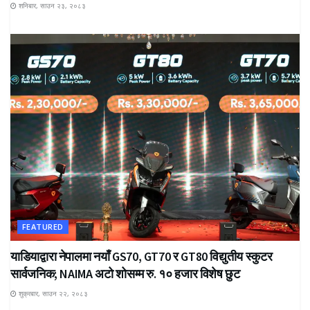
शनिबार, साउन २३, २०८३
FEATURED
याडियाद्वारा नेपालमा नयाँ GS70, GT70 र GT80 विद्युतीय स्कुटर
सार्वजनिक; NAIMA अटो शोसम्म रु. १० हजार विशेष छुट
शुक्रबार, साउन २२, २०८३