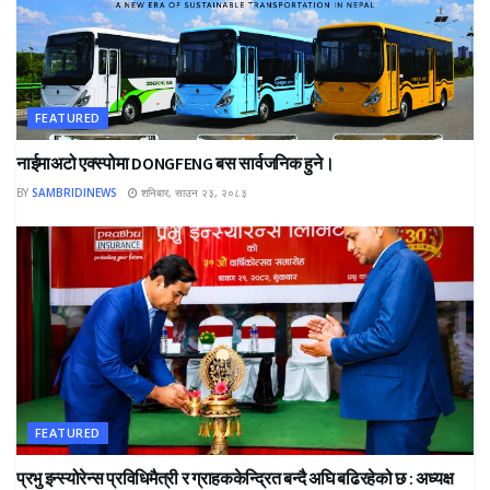
FEATURED
नाईमाअटो एक्स्पोमा DONGFENG बस सार्वजनिक हुने।
BY
SAMBRIDINEWS
शनिबार, साउन २३, २०८३
FEATURED
प्रभु इन्स्योरेन्स प्रविधिमैत्री र ग्राहककेन्द्रित बन्दै अघि बढिरहेको छ : अध्यक्ष