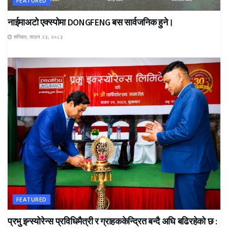
FEATURED
नाईमाअटो एक्स्पोमा DONGFENG बस सार्वजनिक हुने।
शनिबार, साउन २३, २०८३
FEATURED
प्रभु इन्स्योरेन्स प्रविधिमैत्री र ग्राहककेन्द्रित बन्दै अघि बढिरहेको छ :