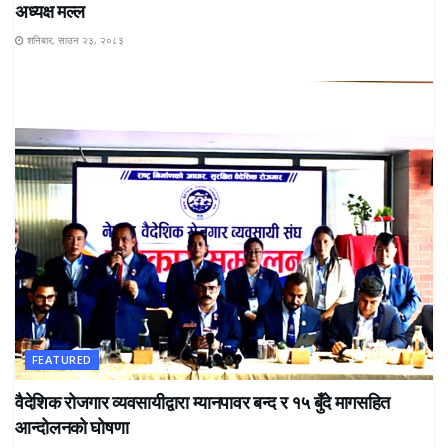
अध्यक्ष मल्ल
शनिबार, साउन २३, २०८३
FEATURED
वैदेशिक रोजगार व्यवसायीद्वारा म्यानपावर बन्द र १५ बुँदे मागसहित
आन्दोलनको घोषणा