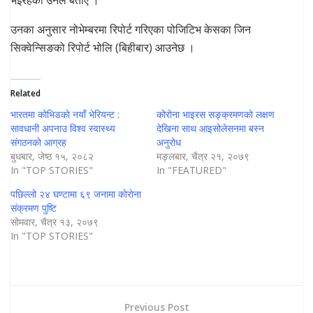
उनका अनुसार नोभेम्बरमा रिपोर्ट गरिएका पोजिटिभ केसका जिन
सिक्वेन्सिङको रिपोर्ट भोलि (बिहीबार) आउनेछ ।
Related
भारतमा कोभिडकाे नयाँ भेरियन्ट :
कोरोना भाइरस सङ्क्रमणको लक्षण
सावधानी अपनाउ विश्व स्वास्थ्य
देखिना साथ आइसोलेसनमा बस्न
संगठनकाे आग्रह
अनुरोध
बुधबार, जेष्ठ १५, २०८२
मङ्लबार, चैत्र २१, २०७९
In "TOP STORIES"
In "FEATURED"
पछिल्लो २४ घण्टामा ६९ जनामा काेराेना
संक्रमण पुष्टि
सोमवार, चैत्र १३, २०७९
In "TOP STORIES"
Previous Post