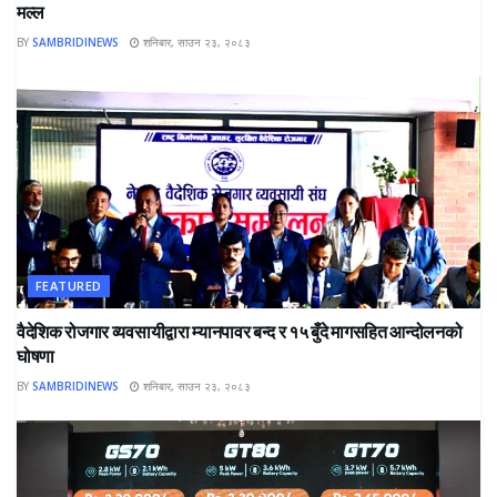
मल्ल
BY
SAMBRIDINEWS
शनिबार, साउन २३, २०८३
FEATURED
वैदेशिक रोजगार व्यवसायीद्वारा म्यानपावर बन्द र १५ बुँदे मागसहित आन्दोलनको
घोषणा
BY
SAMBRIDINEWS
शनिबार, साउन २३, २०८३