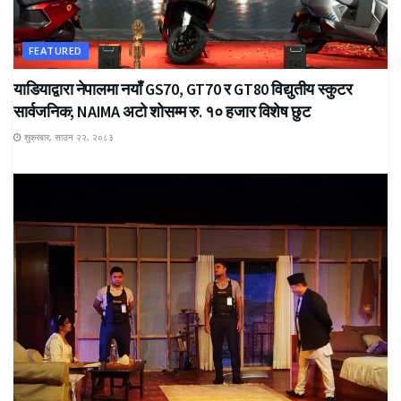
FEATURED
याडियाद्वारा नेपालमा नयाँ GS70, GT70 र GT80 विद्युतीय स्कुटर
सार्वजनिक; NAIMA अटो शोसम्म रु. १० हजार विशेष छुट
शुक्रबार, साउन २२, २०८३