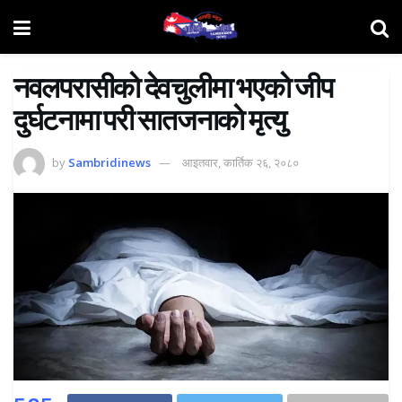
नवलपरासीकाे देवचुलीमा भएकाे जीप
दुर्घटनामा परी सातजनाकाे मृत्यु
by
Sambridinews
आइतवार, कार्तिक २६, २०८०