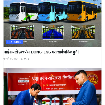
FEATURED
नाईमाअटो एक्स्पोमा DONGFENG बस सार्वजनिक हुने।
शनिबार, साउन २३, २०८३