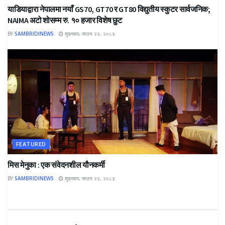
याडियाद्वारा नेपालमा नयाँ GS70, GT70 र GT80 विद्युतीय स्कुटर सार्वजनिक;
NAIMA अटो शोसम्म रु. १० हजार विशेष छुट
BY
SAMBRIDINEWS
शुक्रबार, साउन २२, २०८३
FEATURED
मिस मेनुका : एक संवेदनशील यौनकर्मी
BY
SAMBRIDINEWS
शुक्रबार, साउन २२, २०८३