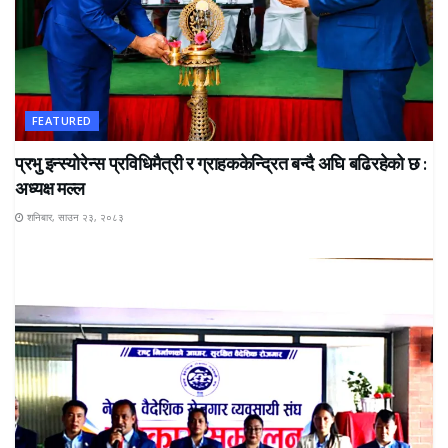
FEATURED
प्रभु इन्स्योरेन्स प्रविधिमैत्री र ग्राहककेन्द्रित बन्दै अघि बढिरहेको छ :
अध्यक्ष मल्ल
शनिबार, साउन २३, २०८३