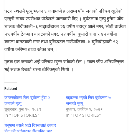
घटनास्थलमै मृत्यु भएका ६ जनामध्ये हालसम्म पाँच जनाको परिचय खुलेको
प्रहरी नायब उपरीक्षक पौडेलले जानकारी दिए । दुर्घटनामा मृत्यु हुनेमा जीप
चालक बौदीकाली–६ माझडाँडाका २६ वर्षीय बहादुर आले मगर, सोही ठाउँका
५५ वर्षीय टेकमान वानटक्की मगर, ५२ वर्षीया कुमारी राना र ४५ वर्षीया
कमला वानटक्की मगर तथा बुलिङटार गाउँपालिका–४ चुलिबोझाकी १२
वर्षीया करिष्मा ठाडा रहेका छन् ।
मृतक एक जनाको अझै परिचय खुल्न सकेको छैन । उक्त जीप अनियन्त्रित
भई सडक छेउको घरमा ठोक्किएको थियो ।
Related
जाजरकोटमा जिप दुर्घटना हुँदा २
बझाङमा भएकाे जिप दुर्घटनमा ७
जनाको मृत्यु
जनाकाे मृत्यु
शुक्रबार, पुस २५, २०८२
बुधबार, कार्तिक २, २०७९
In "TOP STORIES"
In "TOP STORIES"
धनुषामा बसले अटो रिक्सालाई ठक्कर
दिदा एकै परिवारका तीनसहित चार