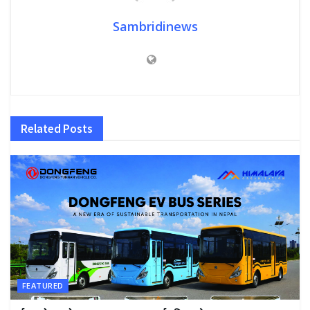
Sambridinews
Related
Posts
FEATURED