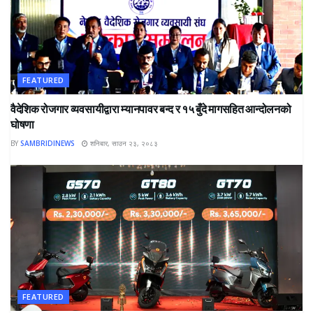
FEATURED
वैदेशिक रोजगार व्यवसायीद्वारा म्यानपावर बन्द र १५ बुँदे मागसहित आन्दोलनको
घोषणा
BY
SAMBRIDINEWS
शनिबार, साउन २३, २०८३
FEATURED