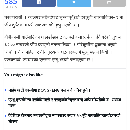
585
SHARES
नवलपरासी । नवलपरासी(बर्दघाट सुस्तापूर्व)को देवचुली नगरपालिका–९ मा
जीप दुर्घटनामा परी सातजनाकाे मृत्यु भएकाे छ ।
बौदीकाली गाउँपालिका माझडाँडाबाट दलदले बजारतर्फ आउँदै गरेको लु१ज
३२७० नम्बरको जीप देवचुली नगरपालिका–९ गोरेघुम्तीमा दुर्घटना भएको
थियो । तीन महिला र तीन पुरुषको घटनास्थलमै मृत्यु भएको थियो ।
एकजनाकाे उपचारका क्रममा मृत्यु भएकाे जनाइएकाे छ ।
You might also like
नाईमाअटो एक्स्पोमा DONGFENG बस सार्वजनिक हुने।
प्रभु इन्स्योरेन्स प्रविधिमैत्री र ग्राहककेन्द्रित बन्दै अघि बढिरहेको छ : अध्यक्ष
मल्ल
वैदेशिक रोजगार व्यवसायीद्वारा म्यानपावर बन्द र १५ बुँदे मागसहित आन्दोलनको
घोषणा