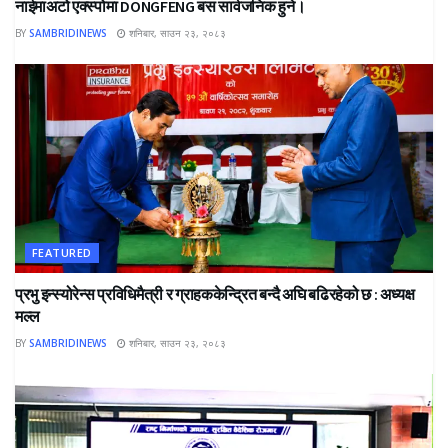
नाईमाअटो एक्स्पोमा DONGFENG बस सार्वजनिक हुने।
BY
SAMBRIDINEWS
शनिबार, साउन २३, २०८३
FEATURED
प्रभु इन्स्योरेन्स प्रविधिमैत्री र ग्राहककेन्द्रित बन्दै अघि बढिरहेको छ : अध्यक्ष
मल्ल
BY
SAMBRIDINEWS
शनिबार, साउन २३, २०८३