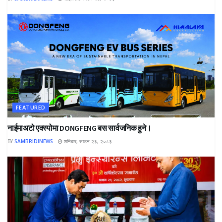
FEATURED
नाईमाअटो एक्स्पोमा DONGFENG बस सार्वजनिक हुने।
BY
SAMBRIDINEWS
शनिबार, साउन २३, २०८३