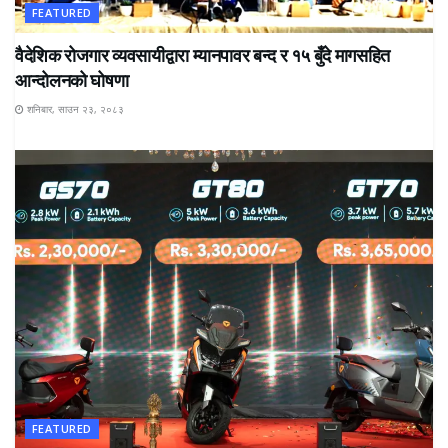
FEATURED
वैदेशिक रोजगार व्यवसायीद्वारा म्यानपावर बन्द र १५ बुँदे मागसहित
आन्दोलनको घोषणा
शनिबार, साउन २३, २०८३
FEATURED