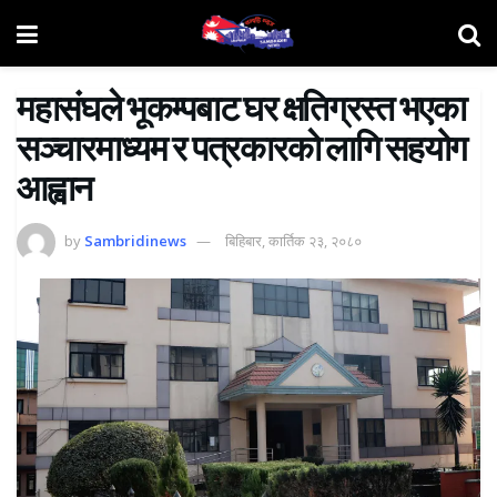
महासंघले भूकम्पबाट घर क्षतिग्रस्त भएका
सञ्चारमाध्यम र पत्रकारकाे लागि सहयोग
आह्वान
by
Sambridinews
बिहिबार, कार्तिक २३, २०८०