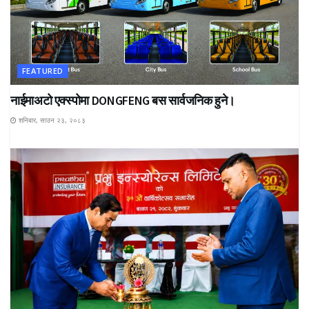
FEATURED
नाईमाअटो एक्स्पोमा DONGFENG बस सार्वजनिक हुने।
शनिबार, साउन २३, २०८३