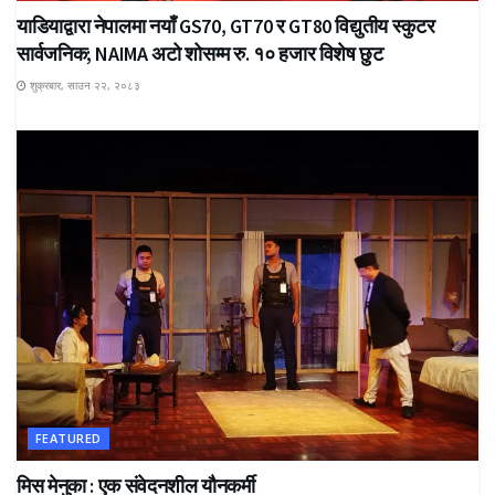
याडियाद्वारा नेपालमा नयाँ GS70, GT70 र GT80 विद्युतीय स्कुटर
सार्वजनिक; NAIMA अटो शोसम्म रु. १० हजार विशेष छुट
शुक्रबार, साउन २२, २०८३
FEATURED
मिस मेनुका : एक संवेदनशील यौनकर्मी