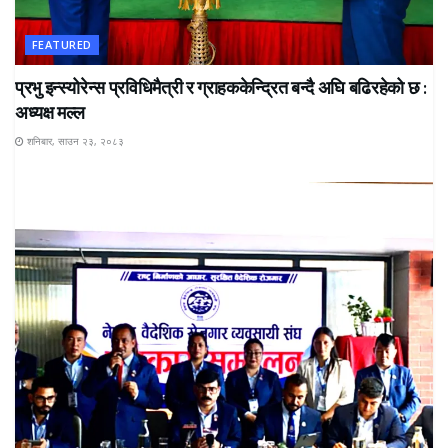
FEATURED
प्रभु इन्स्योरेन्स प्रविधिमैत्री र ग्राहककेन्द्रित बन्दै अघि बढिरहेको छ :
अध्यक्ष मल्ल
शनिबार, साउन २३, २०८३