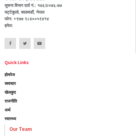
सुचना विभाग दर्ता नं.: १७६२/०७६-७७
घट्टेकुलो, काठमाडौं, नेपाल
फोन: +९७७ ९८४००५९४१४
इमेल:
Quick Links
होमपेज
समाचार
खेलकुद
राजनीति
अर्थ
स्वास्थ्य
Our Team