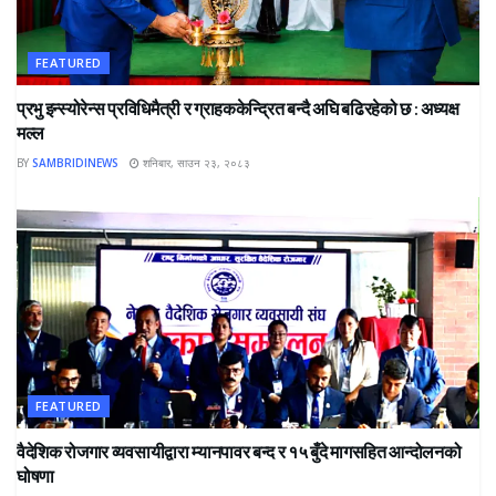
FEATURED
प्रभु इन्स्योरेन्स प्रविधिमैत्री र ग्राहककेन्द्रित बन्दै अघि बढिरहेको छ : अध्यक्ष
मल्ल
BY
SAMBRIDINEWS
शनिबार, साउन २३, २०८३
FEATURED
वैदेशिक रोजगार व्यवसायीद्वारा म्यानपावर बन्द र १५ बुँदे मागसहित आन्दोलनको
घोषणा